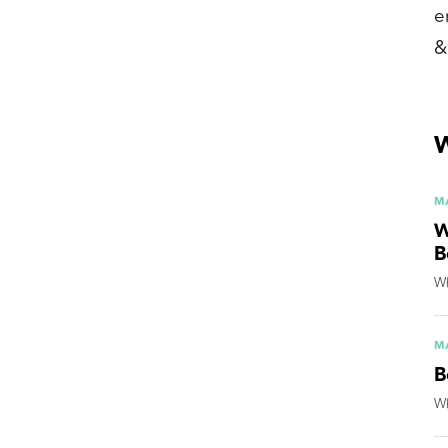
e
&
W
M
W
B
Wh
M
B
Wh