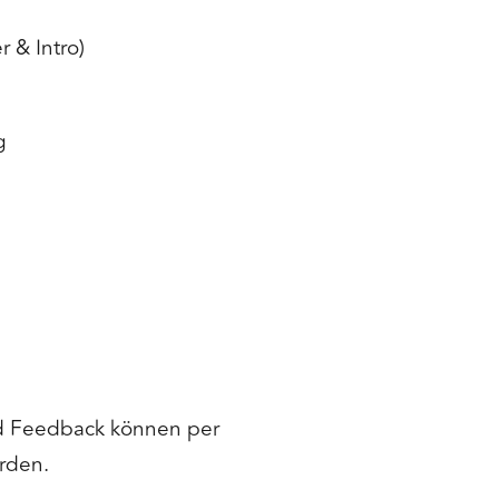
r & Intro)
g
n
d Feedback können per
erden.