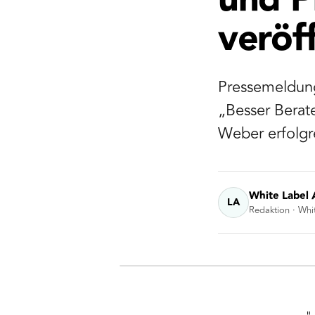
und P
veröff
Pressemeldung
„Besser Berat
Weber erfolgre
White Label 
LA
Redaktion · Whi