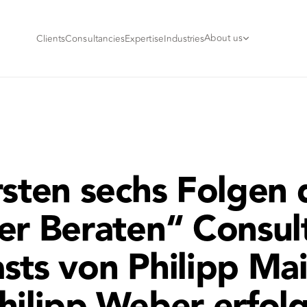
About us
Clients
Consultancies
Expertise
Industries
rsten sechs Folgen 
er Beraten“ Consult
sts von Philipp Ma