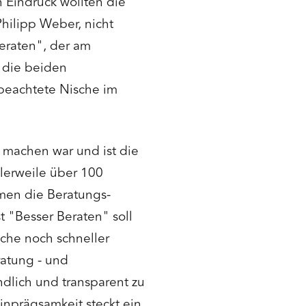
n Eindruck wollten die
hilipp Weber, nicht
eraten", der am
n die beiden
 beachtete Nische im
 machen war und ist die
lerweile über 100
men die Beratungs-
 "Besser Beraten" soll
che noch schneller
ratung - und
dlich und transparent zu
nprägsamkeit steckt ein