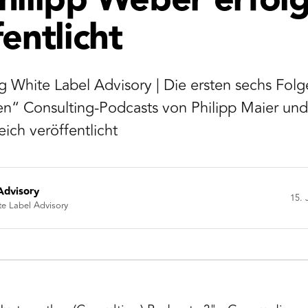
hilipp Weber erfolg
entlicht
 White Label Advisory | Die ersten sechs Folg
en“ Consulting-Podcasts von Philipp Maier und
ich veröffentlicht
Advisory
15. 
te Label Advisory