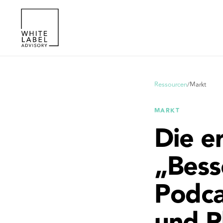
Ressourcen
/
Markt
MARKT
Die e
„Bess
Podca