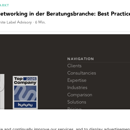
ARKT
etworking in der Beratungsbranche: Best Practice
ite Label Advisory
·
6
Min.
NAVIGATION
Clients
Consultancies
Expertise
Industries
Comparison
Solutions
Pricing
Glossary
About us