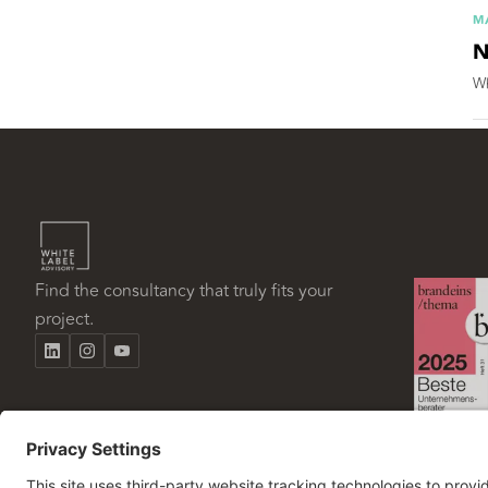
M
N
Wh
Find the consultancy that truly fits your
project.