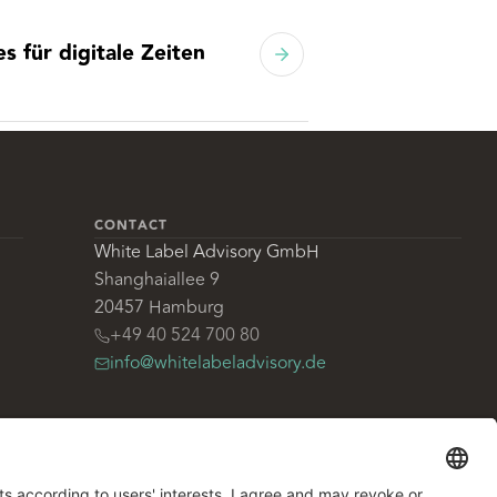
s für digitale Zeiten
CONTACT
White Label Advisory GmbH
Shanghaiallee 9
20457 Hamburg
+49 40 524 700 80
info@whitelabeladvisory.de