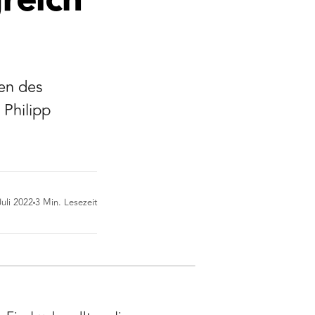
reich
en des
 Philipp
Juli 2022
3
Min. Lesezeit