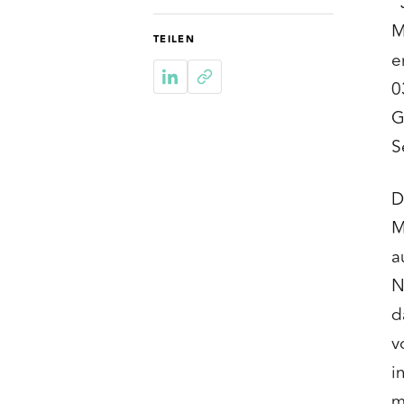
"
M
TEILEN
e
0
G
S
D
M
a
N
d
v
i
m