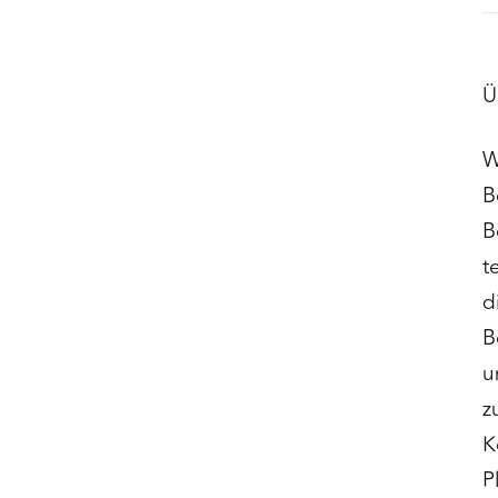
Ü
W
B
B
t
d
B
u
z
K
P