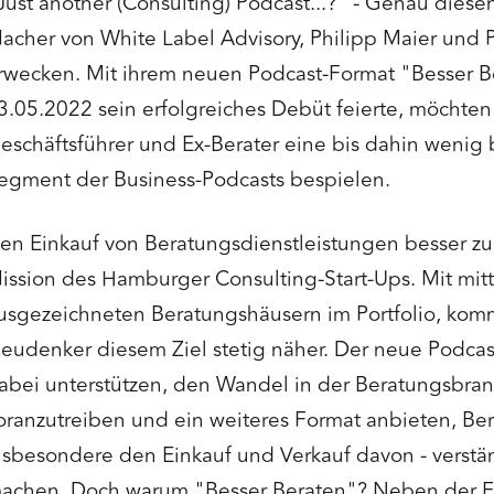
Just another (Consulting) Podcast...?" - Genau diese
acher von White Label Advisory, Philipp Maier und P
rwecken. Mit ihrem neuen Podcast-Format "Besser B
3.05.2022 sein erfolgreiches Debüt feierte, möchte
eschäftsführer und Ex-Berater eine bis dahin wenig
egment der Business-Podcasts bespielen.
en Einkauf von Beratungsdienstleistungen besser zu
ission des Hamburger Consulting-Start-Ups. Mit mitt
usgezeichneten Beratungshäusern im Portfolio, kom
eudenker diesem Ziel stetig näher. Der neue Podcast
abei unterstützen, den Wandel in der Beratungsbran
oranzutreiben und ein weiteres Format anbieten, Be
nsbesondere den Einkauf und Verkauf davon - verstän
achen. Doch warum "Besser Beraten"? Neben der Ei