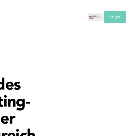
EN
Login
des
ing-
ier