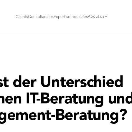
About us
Clients
Consultancies
Expertise
Industries
st der Unterschied
hen IT-Beratung un
gement-Beratung?