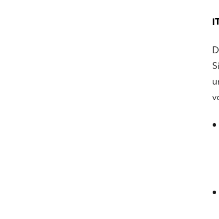
I
D
S
u
v