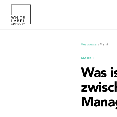
Ressourcen
/
Markt
MARKT
Was i
zwisc
Mana