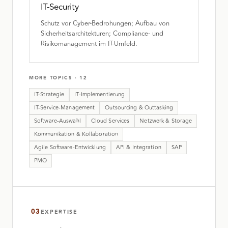
IT-Security
Schutz vor Cyber-Bedrohungen; Aufbau von
Sicherheitsarchitekturen; Compliance- und
Risikomanagement im IT-Umfeld.
MORE TOPICS
·
12
IT-Strategie
IT-Implementierung
IT-Service-Management
Outsourcing & Outtasking
Software-Auswahl
Cloud Services
Netzwerk & Storage
Kommunikation & Kollaboration
Agile Software-Entwicklung
API & Integration
SAP
PMO
03
EXPERTISE