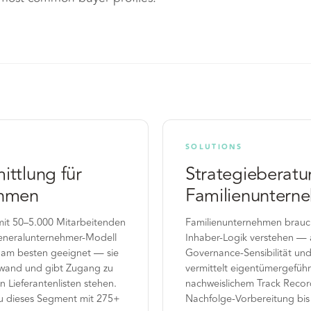
SOLUTIONS
ittlung für
Strategieberatu
ehmen
Familienuntern
mit 50–5.000 Mitarbeitenden
Familienunternehmen brauc
Generalunternehmer-Modell
Inhaber-Logik verstehen — 
 am besten geeignet — sie
Governance-Sensibilität und
fwand und gibt Zugang zu
vermittelt eigentümergefüh
n Lieferantenlisten stehen.
nachweislichem Track Recor
u dieses Segment mit 275+
Nachfolge-Vorbereitung bis