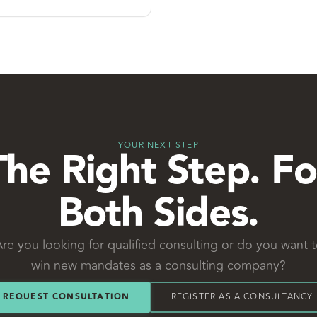
YOUR NEXT STEP
The Right Step. Fo
Both Sides.
re you looking for qualified consulting or do you want 
win new mandates as a consulting company?
REQUEST CONSULTATION
REGISTER AS A CONSULTANCY