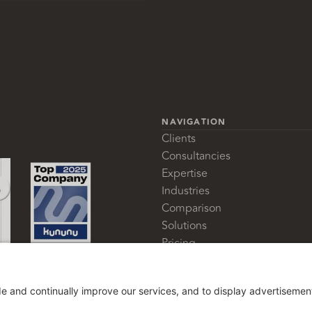
NAVIGATION
Clients
Consultancies
Expertise
Industries
Comparison
Solutions
Pricing
Glossary
About us