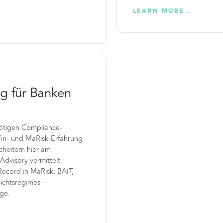
LEARN MORE
→
g für Banken
nötigen Compliance-
in- und MaRisk-Erfahrung
heitern hier am
Advisory vermittelt
Record in MaRisk, BAIT,
ichtsregimes —
age.