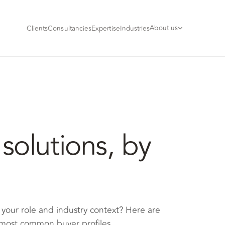
About us
Clients
Consultancies
Expertise
Industries
solutions, by
 your role and industry context? Here are
 most common buyer profiles.