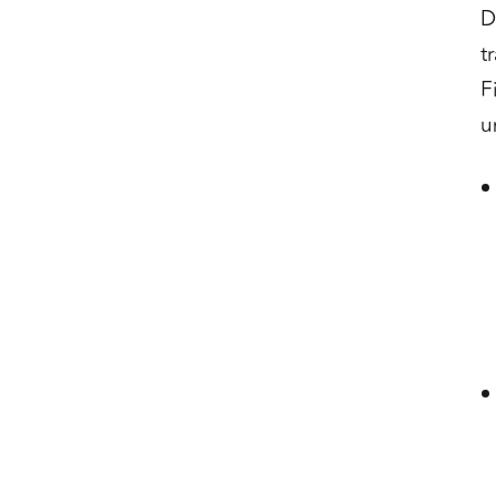
D
t
F
u