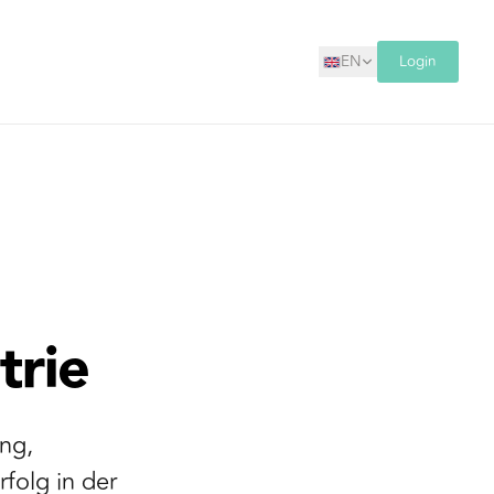
EN
Login
trie
ung,
folg in der