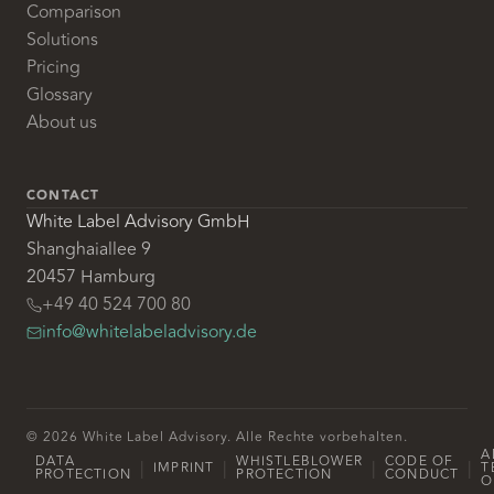
Comparison
Solutions
Pricing
Glossary
About us
CONTACT
White Label Advisory GmbH
Shanghaiallee 9
20457 Hamburg
+49 40 524 700 80
info@whitelabeladvisory.de
© 2026 White Label Advisory. Alle Rechte vorbehalten.
A
DATA
WHISTLEBLOWER
CODE OF
|
|
|
|
IMPRINT
T
PROTECTION
PROTECTION
CONDUCT
O