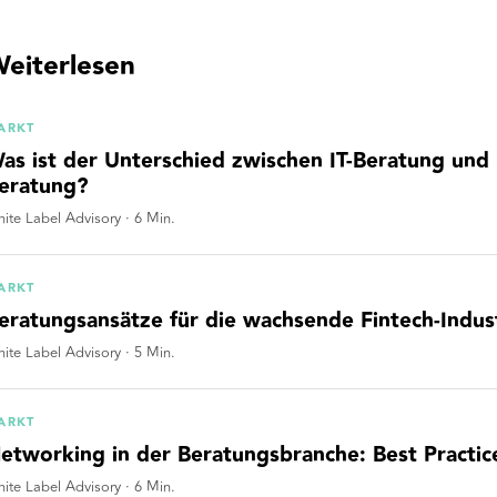
eiterlesen
ARKT
as ist der Unterschied zwischen IT-Beratung un
eratung?
ite Label Advisory
·
6
Min.
ARKT
eratungsansätze für die wachsende Fintech-Indus
ite Label Advisory
·
5
Min.
ARKT
etworking in der Beratungsbranche: Best Practice
ite Label Advisory
·
6
Min.