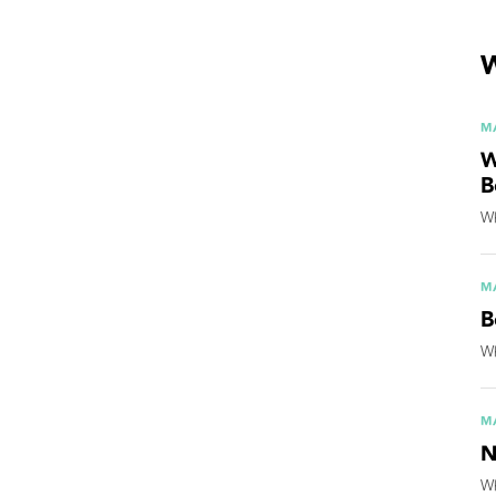
W
M
W
B
Wh
M
B
Wh
M
N
Wh