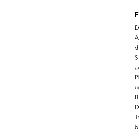
F
D
A
d
S
a
P
u
B
D
T
b