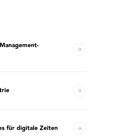
d Management-
trie
s für digitale Zeiten