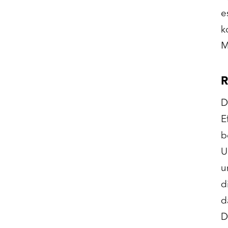
e
k
M
R
D
E
b
U
u
d
d
D