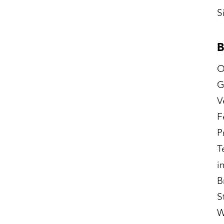
S
B
O
G
V
F
P
T
i
B
S
W