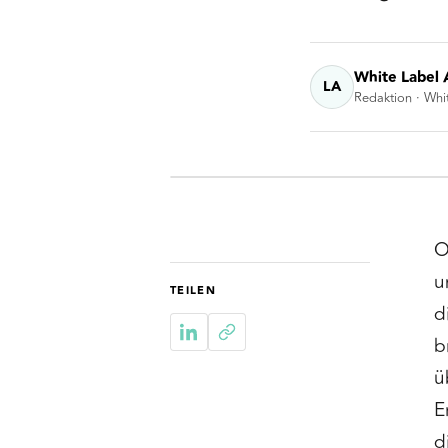
White Label 
LA
Redaktion · Whi
O
u
TEILEN
d
b
ü
E
d