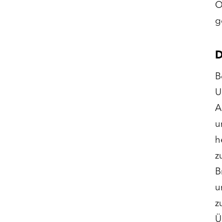
O
g
D
B
U
A
u
h
z
B
u
z
Ü