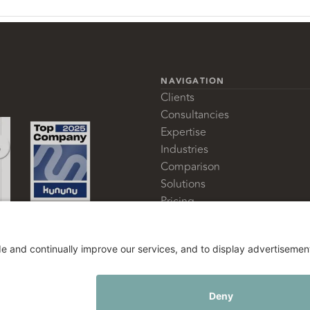
NAVIGATION
Clients
Consultancies
Expertise
Industries
Comparison
Solutions
Pricing
Glossary
About us