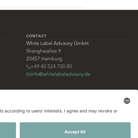
CONTACT
White Label Advisory GmbH
Shanghaiallee 9
20457 Hamburg
+49 40 524 700 80
info@whitelabeladvisory.de