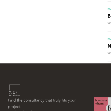
M
B
Wh
M
N
Wh
Find the consultancy that truly fits your
project.