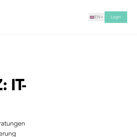
EN
Login
 IT-
eratungen
ierung