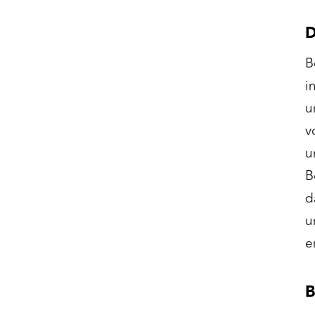
D
B
i
u
v
u
B
d
u
e
B