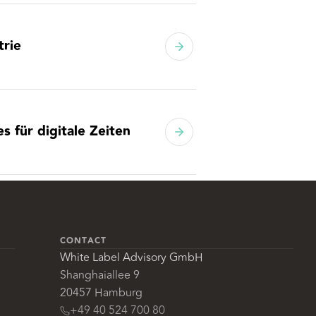
trie
s für digitale Zeiten
CONTACT
White Label Advisory GmbH
Shanghaiallee 9
20457 Hamburg
+49 40 524 700 80