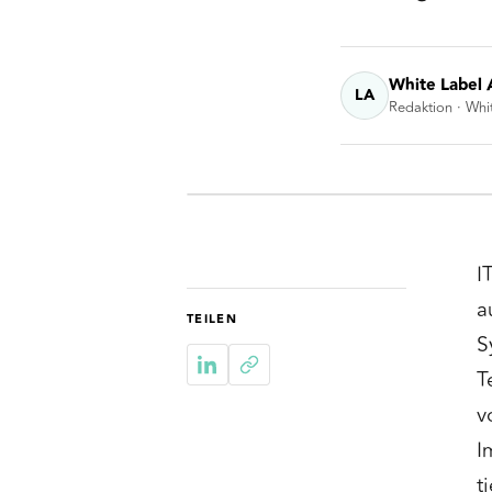
White Label 
LA
Redaktion · Whi
I
a
TEILEN
S
T
v
I
t