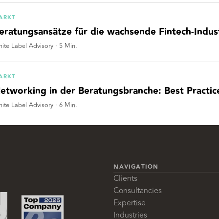
ARKT
eratungsansätze für die wachsende Fintech-Indus
ite Label Advisory
·
5
Min.
ARKT
etworking in der Beratungsbranche: Best Practice
ite Label Advisory
·
6
Min.
NAVIGATION
Clients
Consultancies
Expertise
Industries