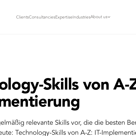
About us
Clients
Consultancies
Expertise
Industries
logy-Skills von A-Z:
mentierung
gelmäßig relevante Skills vor, die die besten B
eute: Technology-Skills von A-Z: IT-Implement