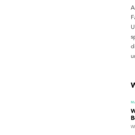
A
F
U
s
d
u
W
M
W
B
Wh