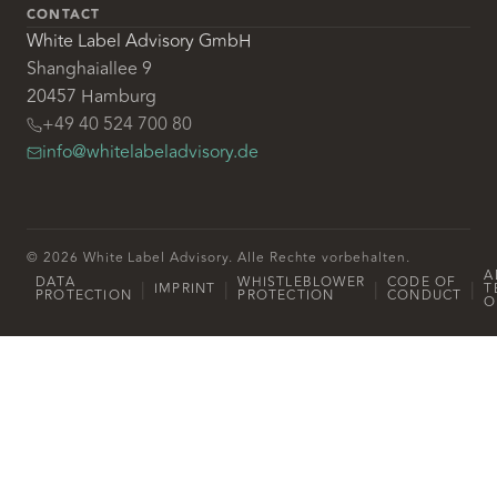
CONTACT
White Label Advisory GmbH
Shanghaiallee 9
20457 Hamburg
+49 40 524 700 80
info@whitelabeladvisory.de
© 2026 White Label Advisory. Alle Rechte vorbehalten.
A
DATA
WHISTLEBLOWER
CODE OF
|
|
|
|
IMPRINT
T
PROTECTION
PROTECTION
CONDUCT
O