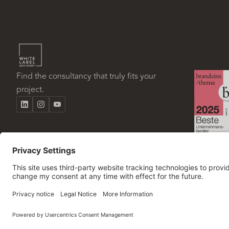
Find the consultancy that truly fits your
project.
© 2026 White Label Advisory. Alle Rechte vorbehalten.