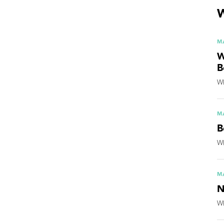
W
M
W
B
Wh
M
B
Wh
M
N
Wh