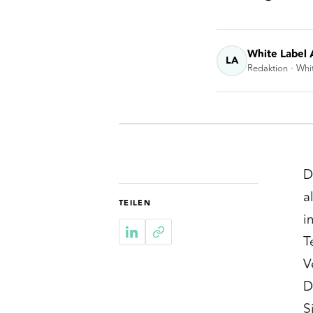
White Label 
LA
Redaktion · Whi
D
a
TEILEN
i
T
V
D
S