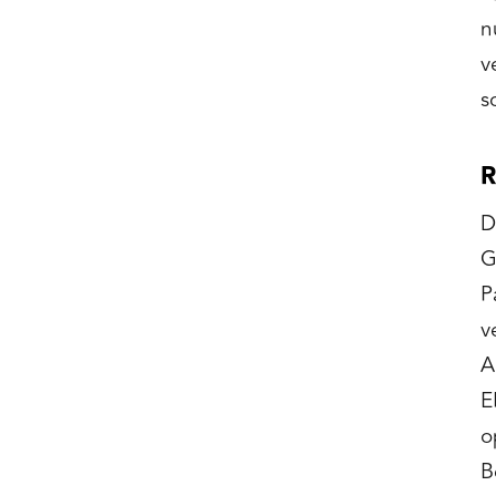
n
v
s
R
D
G
P
v
A
E
o
B