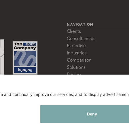
NAVIGATION
Clients
Consultancies
Expertise
Industries
Comparison
Solutions
Pricing
Glossary
About us
|
|
DATA PROTECTION
IMPRINT
WHISTLEBLOWER P