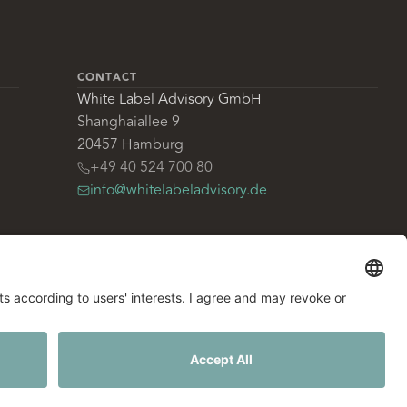
CONTACT
White Label Advisory GmbH
Shanghaiallee 9
20457 Hamburg
+49 40 524 700 80
info@whitelabeladvisory.de
|
|
ROTECTION
CODE OF CONDUCT
ADVISOR TERMS OF USE