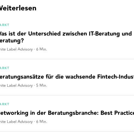
eiterlesen
ARKT
as ist der Unterschied zwischen IT-Beratung un
eratung?
ite Label Advisory
·
6
Min.
ARKT
eratungsansätze für die wachsende Fintech-Indus
ite Label Advisory
·
5
Min.
ARKT
etworking in der Beratungsbranche: Best Practice
ite Label Advisory
·
6
Min.