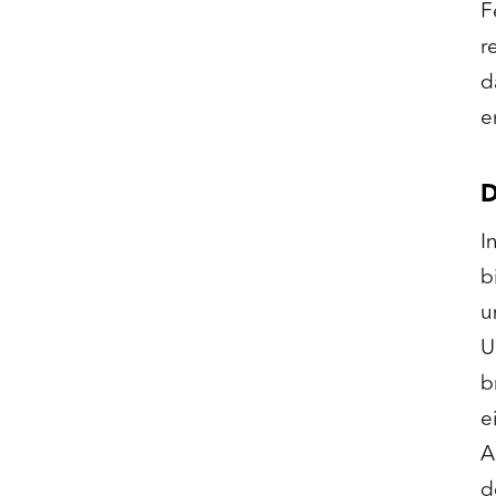
F
r
d
e
D
I
b
u
U
b
e
A
d