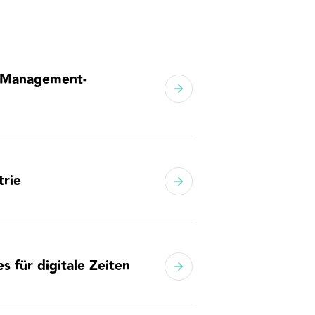
d Management-
trie
s für digitale Zeiten