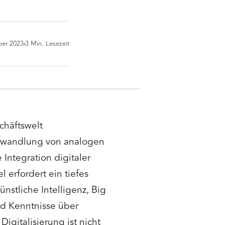
ber 2023
3
Min. Lesezeit
schäftswelt
Umwandlung von analogen
Integration digitaler
 erfordert ein tiefes
nstliche Intelligenz, Big
ind Kenntnisse über
gitalisierung ist nicht