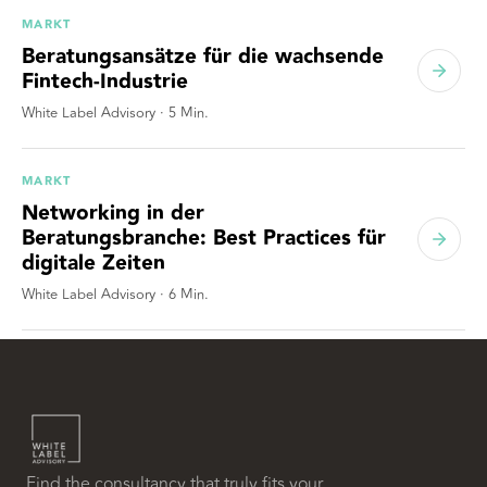
MARKT
Beratungsansätze für die wachsende
Fintech-Industrie
White Label Advisory
·
5
Min.
MARKT
Networking in der
Beratungsbranche: Best Practices für
digitale Zeiten
White Label Advisory
·
6
Min.
Find the consultancy that truly fits your