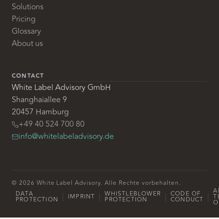
Solutions
Pricing
Glossary
About us
CONTACT
White Label Advisory GmbH
Shanghaiallee 9
20457 Hamburg
+49 40 524 700 80
info@whitelabeladvisory.de
© 2026 White Label Advisory. Alle Rechte vorbehalten.
A
DATA
WHISTLEBLOWER
CODE OF
|
|
|
|
IMPRINT
T
PROTECTION
PROTECTION
CONDUCT
O