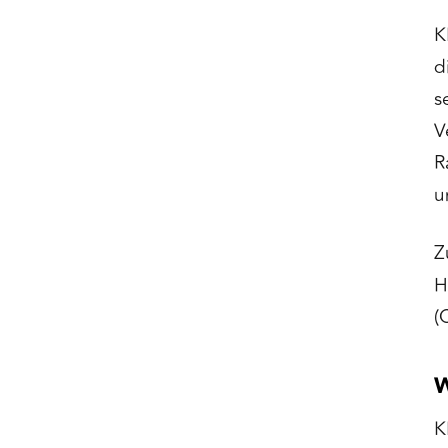
K
d
s
V
R
u
Z
H
(
W
K