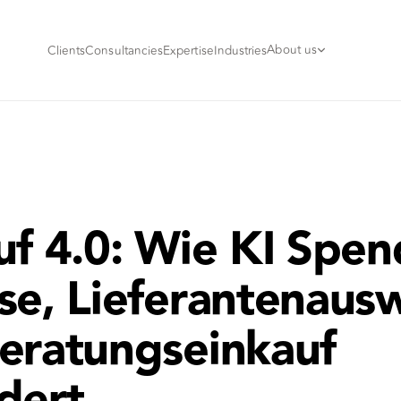
About us
Clients
Consultancies
Expertise
Industries
uf 4.0: Wie KI Spen
se, Lieferantenaus
eratungseinkauf