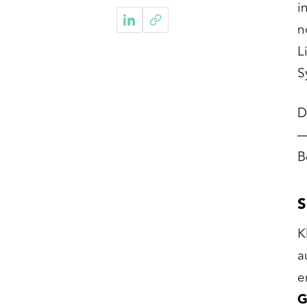
i
n
L
S
D
—
B
S
K
a
e
G