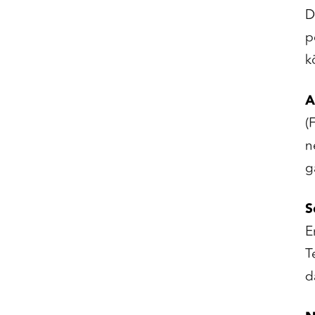
D
p
k
A
(
n
g
S
E
T
d