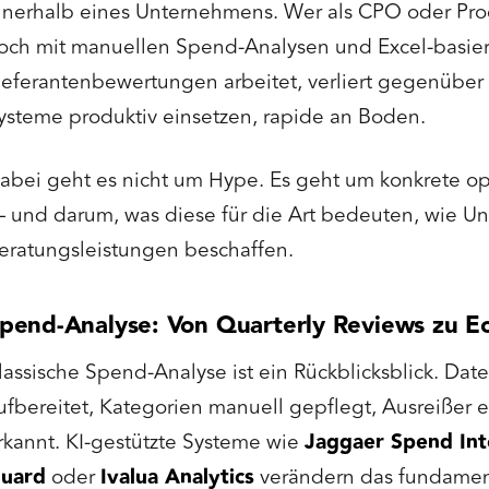
nnerhalb eines Unternehmens. Wer als CPO oder Pr
och mit manuellen Spend-Analysen und Excel-basie
ieferantenbewertungen arbeitet, verliert gegenüber
ysteme produktiv einsetzen, rapide an Boden.
abei geht es nicht um Hype. Es geht um konkrete o
 und darum, was diese für die Art bedeuten, wie 
eratungsleistungen beschaffen.
pend-Analyse: Von Quarterly Reviews zu Ech
lassische Spend-Analyse ist ein Rückblicksblick. Da
ufbereitet, Kategorien manuell gepflegt, Ausreißer 
rkannt. KI-gestützte Systeme wie
Jaggaer Spend Int
uard
oder
Ivalua Analytics
verändern das fundamen