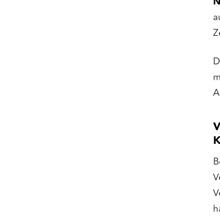
N
a
Z
D
m
A
V
K
B
V
V
h