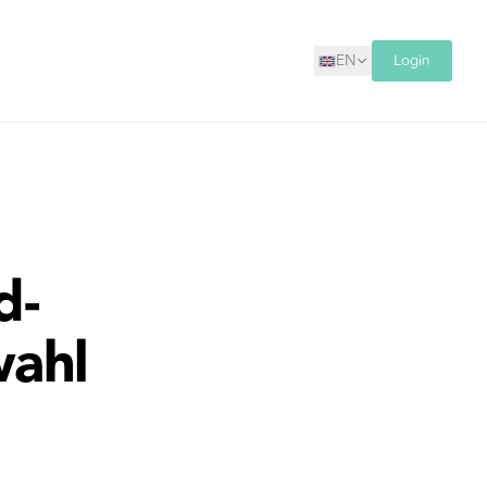
EN
Login
d-
wahl