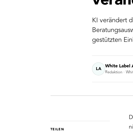
verän
KI verändert d
Beratungsausw
gestützten Ei
White Label 
LA
Redaktion · Whi
D
n
TEILEN