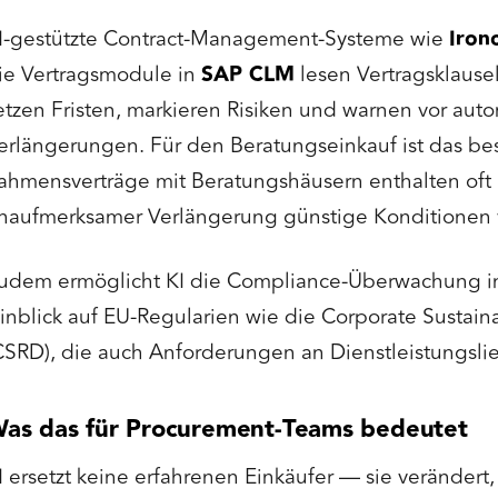
I-gestützte Contract-Management-Systeme wie
Iron
ie Vertragsmodule in
SAP CLM
lesen Vertragsklause
etzen Fristen, markieren Risiken und warnen vor aut
erlängerungen. Für den Beratungseinkauf ist das bes
ahmensverträge mit Beratungshäusern enthalten oft 
naufmerksamer Verlängerung günstige Konditionen v
udem ermöglicht KI die Compliance-Überwachung in 
inblick auf EU-Regularien wie die Corporate Sustaina
CSRD), die auch Anforderungen an Dienstleistungslief
as das für Procurement-Teams bedeutet
I ersetzt keine erfahrenen Einkäufer — sie verändert,