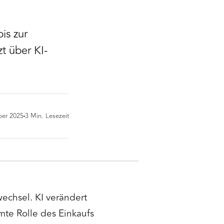
is zur
t über KI-
ber 2025
3
Min. Lesezeit
echsel. KI verändert
mte Rolle des Einkaufs