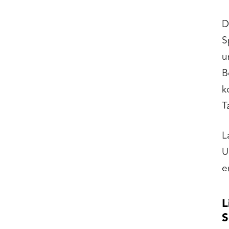
D
S
u
B
k
T
L
U
e
L
S