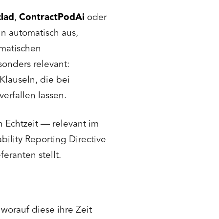
clad
,
ContractPodAi
oder
ln automatisch aus,
omatischen
onders relevant:
Klauseln, die bei
erfallen lassen.
Echtzeit — relevant im
bility Reporting Directive
eranten stellt.
 worauf diese ihre Zeit