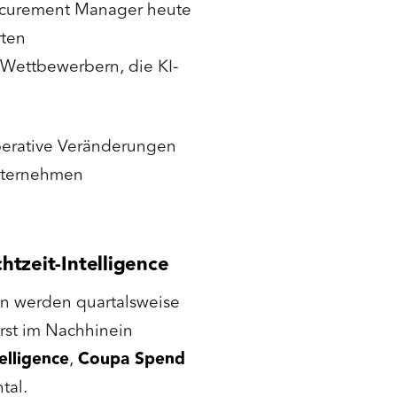
ocurement Manager heute
rten
 Wettbewerbern, die KI-
perative Veränderungen
Unternehmen
tzeit-Intelligence
ten werden quartalsweise
erst im Nachhinein
elligence
,
Coupa Spend
tal.