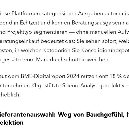
iese Plattformen kategorisieren Ausgaben automati
pend in Echtzeit und können Beratungsausgaben nac
nd Projekttyp segmentieren — ohne manuellen Auf
eratungseinkauf bedeutet das: Sie sehen sofort, wel
osten, in welchen Kategorien Sie Konsolidierungspo
agessätze vom Marktdurchschnitt abweichen.
aut dem BME-Digitalreport 2024 nutzen erst 18 % d
nternehmen KI-gestützte Spend-Analyse produktiv —
rheblich.
ieferantenauswahl: Weg von Bauchgefühl, h
elektion