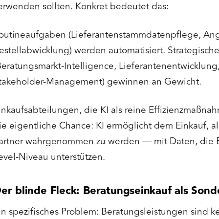
erwenden sollten. Konkret bedeutet das:
outineaufgaben (Lieferantenstammdatenpflege, Ang
estellabwicklung) werden automatisiert. Strategisc
Beratungsmarkt-Intelligence, Lieferantenentwicklung
takeholder-Management) gewinnen an Gewicht.
inkaufsabteilungen, die KI als reine Effizienzmaßna
ie eigentliche Chance: KI ermöglicht dem Einkauf, al
artner wahrgenommen zu werden — mit Daten, die 
evel-Niveau unterstützen.
er blinde Fleck: Beratungseinkauf als Sond
in spezifisches Problem: Beratungsleistungen sind k