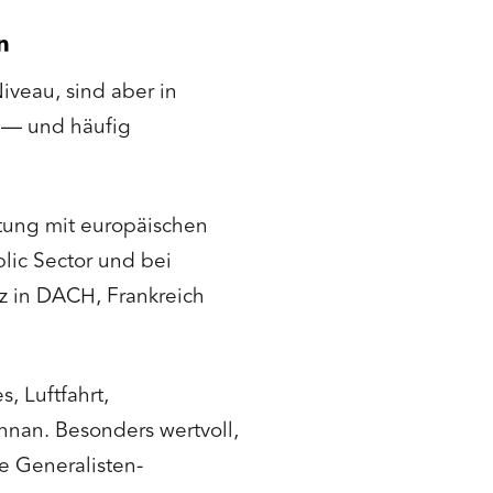
n
iveau, sind aber in
t — und häufig
tung mit europäischen
blic Sector und bei
z in DACH, Frankreich
s, Luftfahrt,
nan. Besonders wertvoll,
te Generalisten-