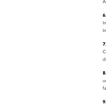
A
6
I
I
7
C
d
8
u
f
9