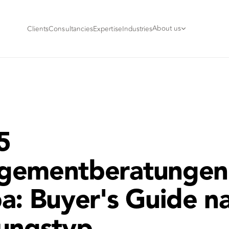
About us
Clients
Consultancies
Expertise
Industries
5
gementberatungen 
a: Buyer's Guide n