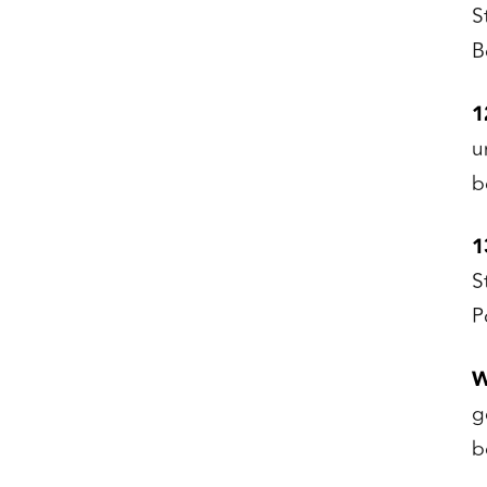
S
B
1
u
b
1
S
P
W
g
b