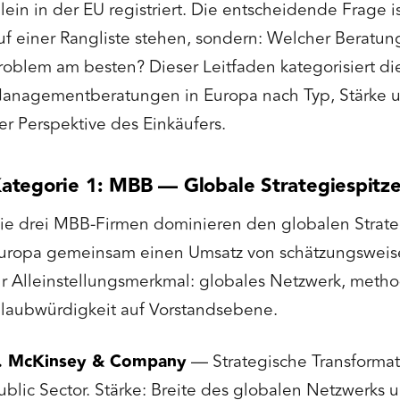
llein in der EU registriert. Die entscheidende Frage i
uf einer Rangliste stehen, sondern: Welcher Beratungs
roblem am besten? Dieser Leitfaden kategorisiert d
anagementberatungen in Europa nach Typ, Stärke u
er Perspektive des Einkäufers.
ategorie 1: MBB — Globale Strategiespitz
ie drei MBB-Firmen dominieren den globalen Strateg
uropa gemeinsam einen Umsatz von schätzungsweise
hr Alleinstellungsmerkmal: globales Netzwerk, metho
laubwürdigkeit auf Vorstandsebene.
. McKinsey & Company
— Strategische Transformat
ublic Sector. Stärke: Breite des globalen Netzwerks 