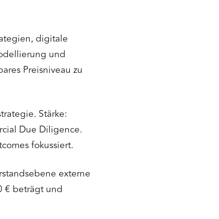
tegien, digitale
Modellierung und
res Preisniveau zu
trategie. Stärke:
ial Due Diligence.
comes fokussiert.
rstandsebene externe
0 € beträgt und