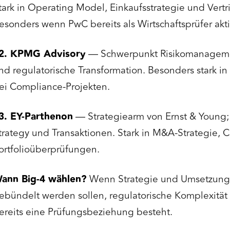
tark in Operating Model, Einkaufsstrategie und Vertr
esonders wenn PwC bereits als Wirtschaftsprüfer aktiv
2. KPMG Advisory
— Schwerpunkt Risikomanagemen
nd regulatorische Transformation. Besonders stark i
ei Compliance-Projekten.
3. EY-Parthenon
— Strategiearm von Ernst & Young; 
trategy und Transaktionen. Stark in M&A-Strategie, 
ortfolioüberprüfungen.
ann Big-4 wählen?
Wenn Strategie und Umsetzung
ebündelt werden sollen, regulatorische Komplexität e
ereits eine Prüfungsbeziehung besteht.