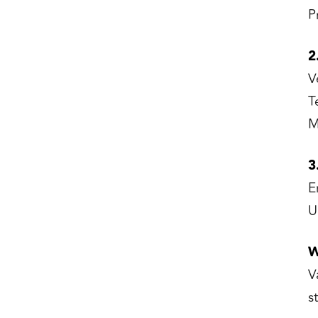
P
2
V
T
M
3
E
U
W
V
s