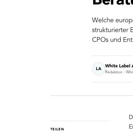
Berat
Welche europ
strukturierter
CPOs und Ents
White Label 
LA
Redaktion · Whi
D
E
TEILEN