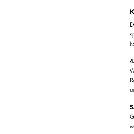
K
D
s
k
4
W
R
u
5
G
w