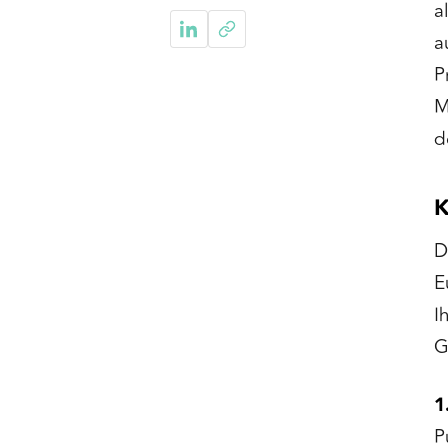
a
a
P
M
d
K
D
E
I
G
1
P