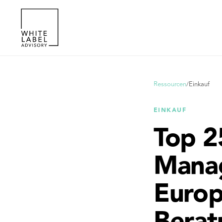
Ressourcen
/
Einkauf
EINKAUF
Top 2
Mana
Europ