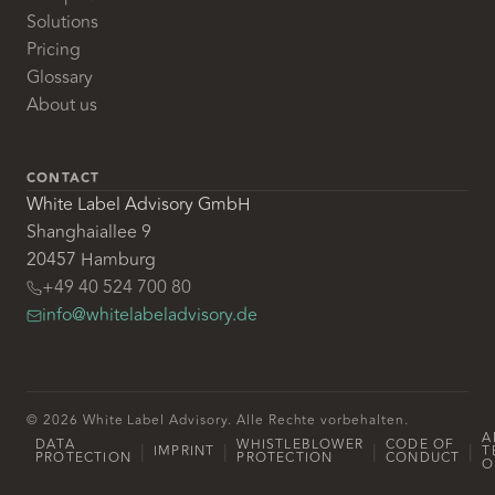
Solutions
Pricing
Glossary
About us
CONTACT
White Label Advisory GmbH
Shanghaiallee 9
20457 Hamburg
+49 40 524 700 80
info@whitelabeladvisory.de
© 2026 White Label Advisory. Alle Rechte vorbehalten.
A
DATA
WHISTLEBLOWER
CODE OF
|
|
|
|
IMPRINT
T
PROTECTION
PROTECTION
CONDUCT
O