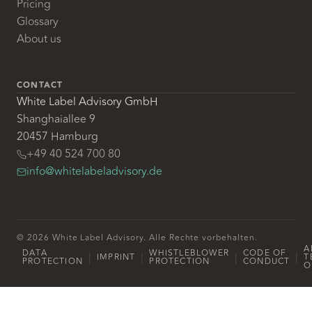
Pricing
Glossary
About us
CONTACT
White Label Advisory GmbH
Shanghaiallee 9
20457 Hamburg
+49 40 524 700 80
info@whitelabeladvisory.de
© 2026 White Label Advisory. Alle Rechte vorbehalten.
A
DATA
WHISTLEBLOWER
CODE OF
|
|
|
|
IMPRINT
T
PROTECTION
PROTECTION
CONDUCT
O