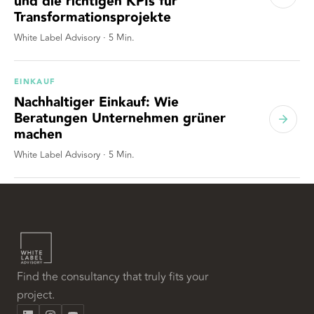
und die richtigen KPIs für
Transformationsprojekte
White Label Advisory
·
5
Min.
EINKAUF
Nachhaltiger Einkauf: Wie
Beratungen Unternehmen grüner
machen
White Label Advisory
·
5
Min.
Find the consultancy that truly fits your
project.