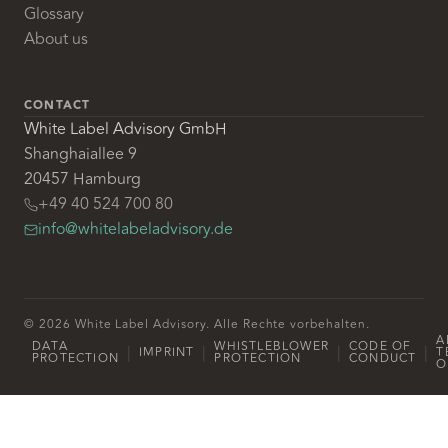
Glossary
About us
CONTACT
White Label Advisory GmbH
Shanghaiallee 9
20457 Hamburg
+49 40 524 700 80
info@whitelabeladvisory.de
© 2026 White Label Advisory. Alle Rechte vorbehalten.
A
DATA
WHISTLEBLOWER
CODE OF
|
|
|
|
IMPRINT
T
PROTECTION
PROTECTION
CONDUCT
O