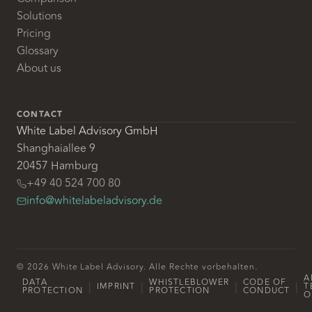
Solutions
Pricing
Glossary
About us
CONTACT
White Label Advisory GmbH
Shanghaiallee 9
20457 Hamburg
+49 40 524 700 80
info@whitelabeladvisory.de
© 2026 White Label Advisory. Alle Rechte vorbehalten.
A
DATA
WHISTLEBLOWER
CODE OF
|
|
|
|
IMPRINT
T
PROTECTION
PROTECTION
CONDUCT
O