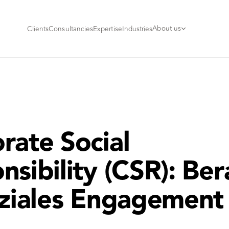
About us
Clients
Consultancies
Expertise
Industries
rate Social
nsibility (CSR): Be
oziales Engagement