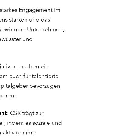
n starkes Engagement im
ns stärken und das
n gewinnen. Unternehmen,
ewusster und
tiativen machen ein
rn auch für talentierte
Kapitalgeber bevorzugen
ieren.
ent
: CSR trägt zur
ei, indem es soziale und
 aktiv um ihre