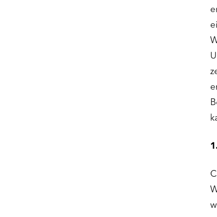
e
e
W
U
z
e
B
k
1
C
W
w