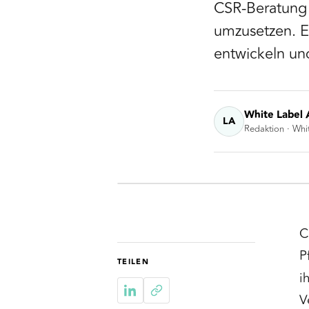
CSR-Beratung 
umzusetzen. Er
entwickeln un
White Label 
LA
Redaktion · Whi
C
P
TEILEN
i
V