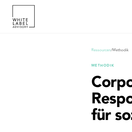
Ressourcen
/
Methodik
METHODIK
Corpo
Respo
für s