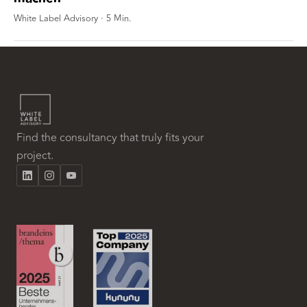
White Label Advisory
·
5
Min.
Find the consultancy that truly fits your
project.