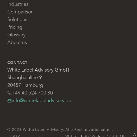
Industries
Comparison
Solutions
Pricing
Glossary
About us
CONTACT
White Label Advisory GmbH
Shanghaiallee 9
20457 Hamburg
+49 40 524 700 80
info@whitelabeladvisory.de
© 2026 White Label Advisory. Alle Rechte vorbehalten.
A
DATA
WHISTLEBLOWER
CODE OF