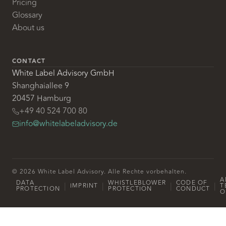
Pricing
Glossary
About us
CONTACT
White Label Advisory GmbH
Shanghaiallee 9
20457 Hamburg
+49 40 524 700 80
info@whitelabeladvisory.de
© 2026 White Label Advisory. Alle Rechte vorbehalten.
A
DATA
WHISTLEBLOWER
CODE OF
|
|
|
|
IMPRINT
T
PROTECTION
PROTECTION
CONDUCT
O