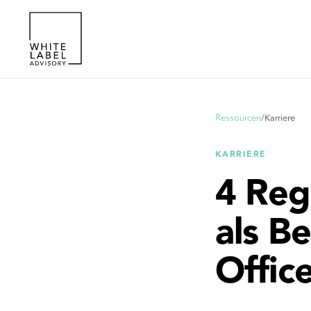
Ressourcen
/
Karriere
KARRIERE
4 Reg
als B
Offic