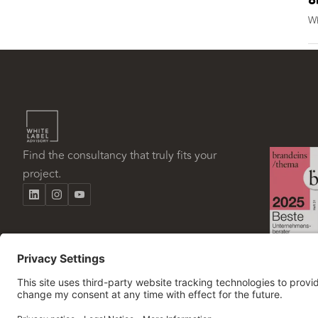
8
Wh
Find the consultancy that truly fits your
project.