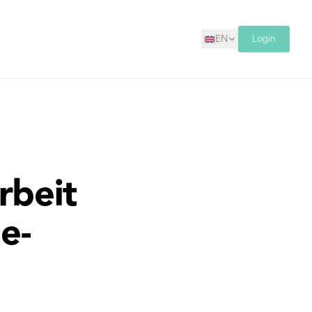
EN
Login
rbeit
e-