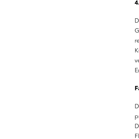
4
D
G
r
K
v
E
F
D
p
D
F