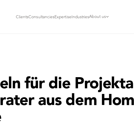
About us
Clients
Consultancies
Expertise
Industries
eln für die Projekta
erater aus dem Hom
e