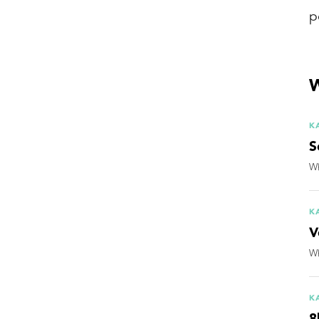
p
W
K
S
Wh
K
V
Wh
K