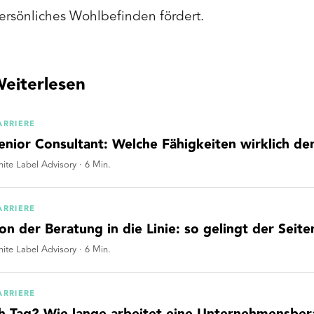
ersönliches Wohlbefinden fördert.
eiterlesen
ARRIERE
enior Consultant: Welche Fähigkeiten wirklich d
ite Label Advisory
·
6
Min.
ARRIERE
on der Beratung in die Linie: so gelingt der Seit
ite Label Advisory
·
6
Min.
ARRIERE