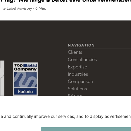
h Tag? Wie lange arbeitet eine Unternehmensbe
ite Label Advisory
·
6
Min.
NAVIGATION
Clients
Consultancies
Expertise
Industries
Comparison
Solutions
Pricing
Glossary
About us