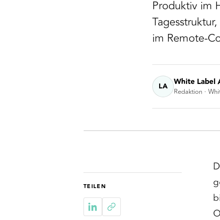
Produktiv im H
Tagesstruktu
im Remote-Con
White Label 
LA
Redaktion · Whi
D
g
TEILEN
b
O