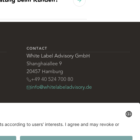
ratung beim Kunden?
CONTACT
White Label Advisory GmbH
Shanghaiallee 9
20457 Hamburg
+49 40 524 700 80
info@whitelabeladvisory.de