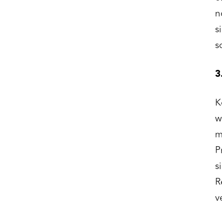
n
s
s
3
K
w
m
P
s
R
v