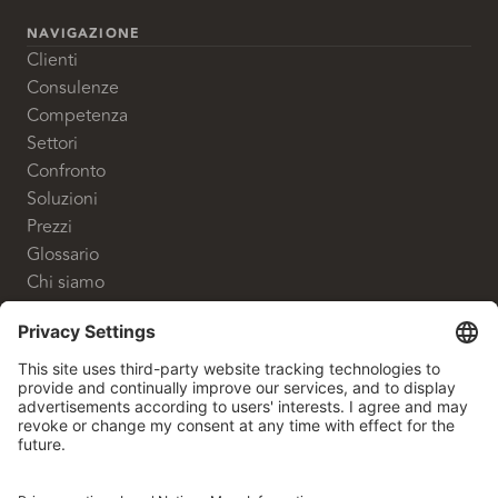
NAVIGAZIONE
Clienti
Consulenze
Competenza
Settori
Confronto
Soluzioni
Prezzi
Glossario
Chi siamo
CONTATTO
White Label Advisory GmbH
Shanghaiallee 9
20457 Hamburg
+49 40 524 700 80
info@whitelabeladvisory.de