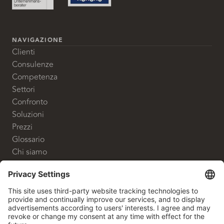
NAVIGAZIONE
Clienti
Consulenze
Competenza
Settori
Confronto
Soluzioni
Prezzi
Glossario
Chi siamo
CONTATTO
White Label Advisory GmbH
Shanghaiallee 9
20457 Hamburg