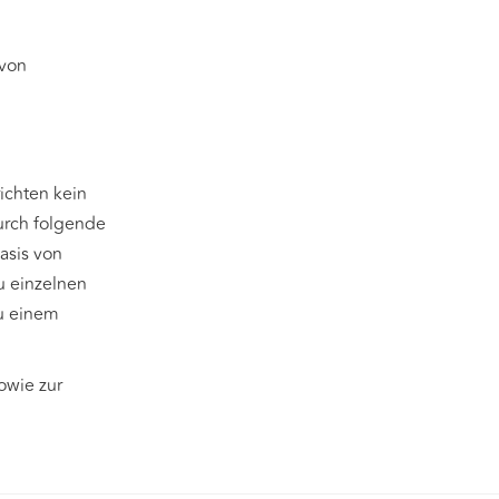
 von
ichten kein
durch folgende
asis von
 einzelnen
zu einem
owie zur