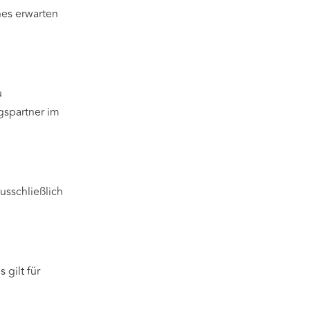
ches erwarten
u
gspartner im
usschließlich
 gilt für