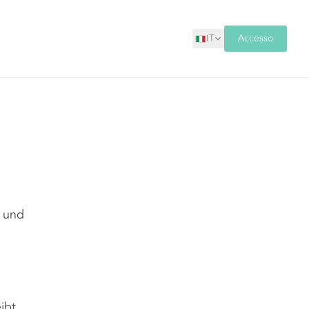
IT
Accesso
n und
ibt