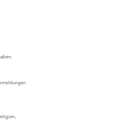
gaben.
ückmeldungen
eligion,