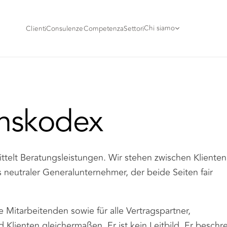
Chi siamo
Clienti
Consulenze
Competenza
Settori
enskodex
ttelt Beratungsleistungen. Wir stehen zwischen Kliente
neutraler Generalunternehmer, der beide Seiten fair
e Mitarbeitenden sowie für alle Vertragspartner,
lienten gleichermaßen. Er ist kein Leitbild. Er beschre