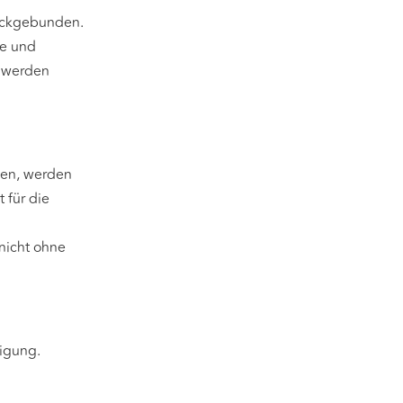
weckgebunden.
he und
d werden
uen, werden
 für die
nicht ohne
migung.