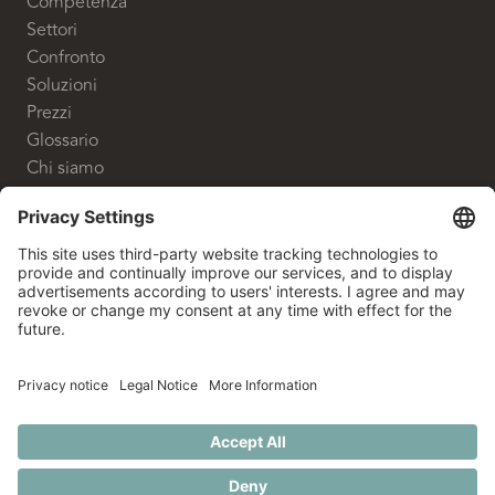
Competenza
Settori
Confronto
Soluzioni
Prezzi
Glossario
Chi siamo
CONTATTO
White Label Advisory GmbH
Shanghaiallee 9
20457 Hamburg
+49 40 524 700 80
info@whitelabeladvisory.de
© 2026 White Label Advisory. Alle Rechte vorbehalten.