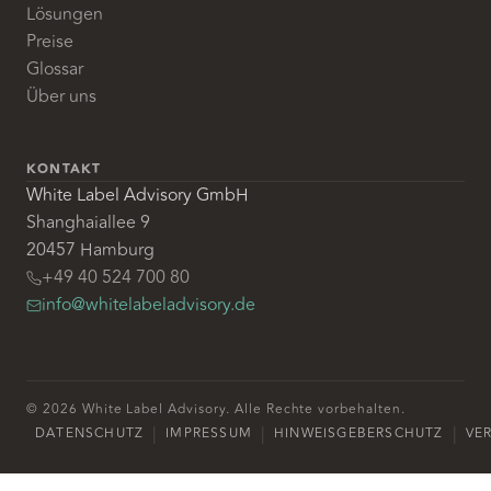
Lösungen
Preise
Glossar
Über uns
KONTAKT
White Label Advisory GmbH
Shanghaiallee 9
20457 Hamburg
+49 40 524 700 80
info@whitelabeladvisory.de
© 2026 White Label Advisory. Alle Rechte vorbehalten.
|
|
|
DATENSCHUTZ
IMPRESSUM
HINWEISGEBERSCHUTZ
VE