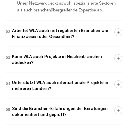
Unser Netzwerk deckt sowohl spezialisierte Sektoren
als auch branchenübergreifende Expertise ab.
Arbeitet WLA auch mit regulierten Branchen wie
02
Finanzwesen oder Gesundheit?
Ja. Unser Netzwerk umfasst Beratungen mit
umfangreicher Erfahrung in regulierten Sektoren wie
Kann WLA auch Projekte in Nischenbranchen
03
abdecken?
Finanzdienstleistungen, Pharma, Healthcare und
Luftfahrt.
Ja. Mit 275+ Beratungen an 115+ Standorten deckt
unser Netzwerk auch spezialisierte Branchen ab. Bei
Unterstützt WLA auch internationale Projekte in
04
mehreren Ländern?
einem Nischen-Brief ermitteln wir die am besten
passenden Firmen aus unserem geprüften Portfolio.
Ja. WLA ist an 115+ Standorten in 20 Ländern tätig,
das macht länderübergreifende Mandate möglich,
Sind die Branchen-Erfahrungen der Beratungen
05
dokumentiert und geprüft?
ohne die Komplexität mehrerer lokaler Anbieter.
Ja. Jede Beratung wird vor der Aufnahme persönlich