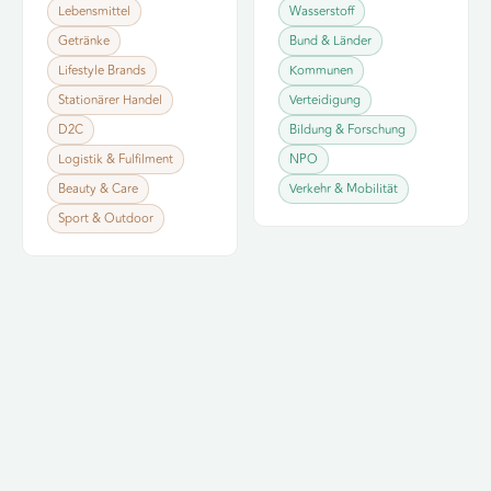
Konsum &
Record in
Energie &
Record in
Lebensmittel
Wasserstoff
— kuratiert vom
Handel
— kuratiert vom
Public
Getränke
Bund & Länder
WLA-Netzwerk.
WLA-Netzwerk.
Lifestyle Brands
Kommunen
Berater
Berater
13
12
→
→
Stationärer Handel
Verteidigung
TAGS
TAGS
finden
finden
D2C
Bildung & Forschung
Logistik & Fulfilment
NPO
Beauty & Care
Verkehr & Mobilität
Sport & Outdoor