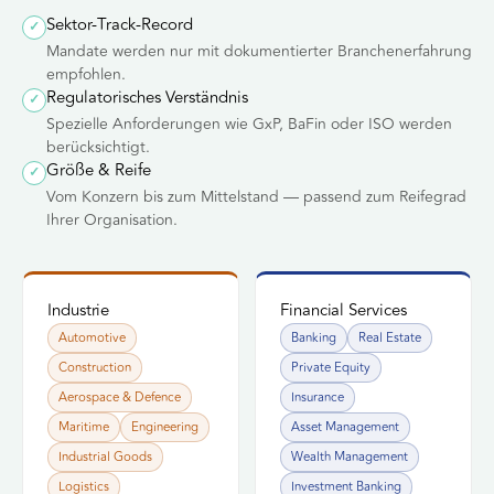
Sektor-Track-Record
✓
Mandate werden nur mit dokumentierter Branchenerfahrung
empfohlen.
Regulatorisches Verständnis
✓
Spezielle Anforderungen wie GxP, BaFin oder ISO werden
berücksichtigt.
Größe & Reife
✓
Vom Konzern bis zum Mittelstand — passend zum Reifegrad
Ihrer Organisation.
Industrie
CLUSTER
Financial Services
CLUSTER
Industrie
Financial
Automotive
Banking
Real Estate
Services
Construction
Private Equity
Spezial-Beratungen mit
Aerospace & Defence
Insurance
dokumentiertem Track
Spezial-Beratungen mit
—
Industrie
Record in
Maritime
Engineering
Asset Management
dokumentiertem Track
kuratiert vom WLA-
Financial
Record in
Industrial Goods
Wealth Management
Netzwerk.
— kuratiert
Services
Logistics
Investment Banking