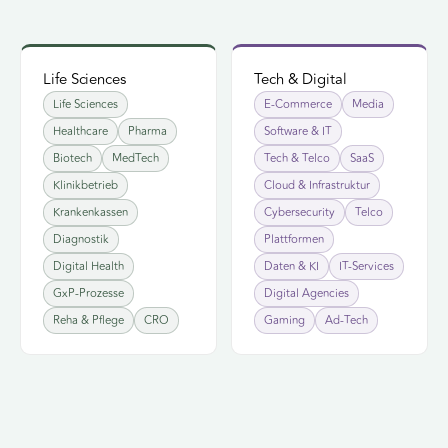
Life Sciences
CLUSTER
Tech & Digital
CLUSTER
Life Sciences
Tech & Digital
Life Sciences
E-Commerce
Media
Healthcare
Pharma
Software & IT
Spezial-Beratungen mit
Spezial-Beratungen mit
Biotech
MedTech
Tech & Telco
SaaS
dokumentiertem Track
dokumentiertem Track
Life Sciences
Record in
Tech &
Record in
Klinikbetrieb
Cloud & Infrastruktur
— kuratiert vom WLA-
— kuratiert vom
Digital
Krankenkassen
Cybersecurity
Telco
Netzwerk.
WLA-Netzwerk.
Diagnostik
Plattformen
Berater
Berater
12
14
→
→
Digital Health
Daten & KI
IT-Services
TAGS
TAGS
finden
finden
GxP-Prozesse
Digital Agencies
Reha & Pflege
CRO
Gaming
Ad-Tech