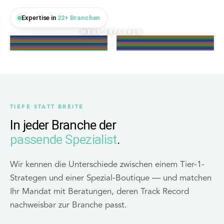
Banken
Automotive
Expertise in
22+ Branchen
Health Care
Energie & Umwelt
Tech & Telco
Pharma
Logistik
Versicherungen
Public Sector
Retail & FMCG
Banken
Automotive
FINANCIAL SERVICES
INDUSTRIE
Health Care
Energie & Umwelt
LIFE SCIENCES
ENERGIE & PUBLIC
Tech & Telco
Pharma
TECH & DIGITAL
LIFE SCIENCES
Logistik
Versicherungen
INDUSTRIE
FINANCIAL SERVICES
Public Sector
Retail & FMCG
ENERGIE & PUBLIC
CONSUMER
MEHR ERFAHREN
FINANCIAL SERVICES
INDUSTRIE
LIFE SCIENCES
ENERGIE & PUBLIC
TECH & DIGITAL
LIFE SCIENCES
INDUSTRIE
FINANCIAL SERVICES
ENERGIE & PUBLIC
CONSUMER
TIEFE STATT BREITE
In jeder Branche der
passende Spezialist
.
Wir kennen die Unterschiede zwischen einem Tier-1-
Strategen und einer Spezial-Boutique — und matchen
Ihr Mandat mit Beratungen, deren Track Record
nachweisbar zur Branche passt.