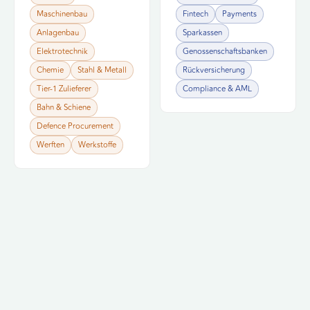
vom WLA-Netzwerk.
Berater
17
→
Maschinenbau
Fintech
Payments
TAGS
finden
Berater
13
→
Anlagenbau
Sparkassen
TAGS
finden
Elektrotechnik
Genossenschaftsbanken
Chemie
Stahl & Metall
Rückversicherung
Tier-1 Zulieferer
Compliance & AML
Bahn & Schiene
Defence Procurement
Werften
Werkstoffe