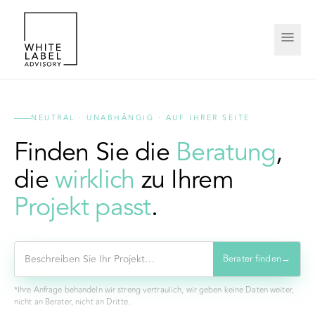
NEUTRAL · UNABHÄNGIG · AUF IHRER SEITE
Finden Sie die
Beratung
,
die
wirklich
zu Ihrem
Projekt passt
.
Berater finden
→
*Ihre Anfrage behandeln wir streng vertraulich, wir geben keine Daten weiter,
nicht an Berater, nicht an Dritte.