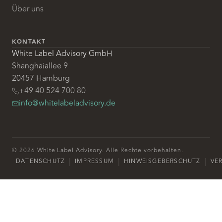
Über uns
KONTAKT
White Label Advisory GmbH
Shanghaiallee 9
20457 Hamburg
+49 40 524 700 80
info@whitelabeladvisory.de
© 2026 White Label Advisory. Alle Rechte vorbehalten.
|
|
|
DATENSCHUTZ
IMPRESSUM
HINWEISGEBERSCHUTZ
VE