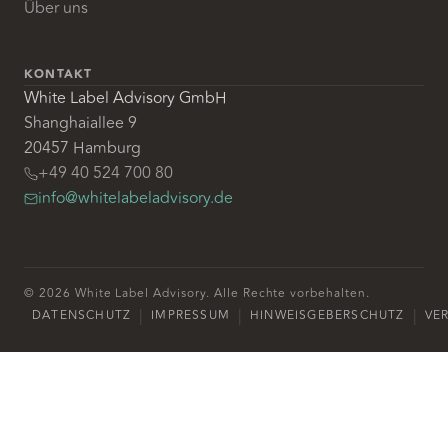
Über uns
KONTAKT
White Label Advisory GmbH
Shanghaiallee 9
20457 Hamburg
+49 40 524 700 80
info@whitelabeladvisory.de
© 2026 White Label Advisory. Alle Rechte vorbehalten.
|
|
|
DATENSCHUTZ
IMPRESSUM
HINWEISGEBERSCHUTZ
VE