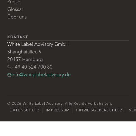
Preise
Glossar
Über uns
KONTAKT
White Label Advisory GmbH
Shanghaiallee 9
20457 Hamburg
+49 40 524 700 80
info@whitelabeladvisory.de
© 2026 White Label Advisory. Alle Rechte vorbehalten.
|
|
|
DATENSCHUTZ
IMPRESSUM
HINWEISGEBERSCHUTZ
VE