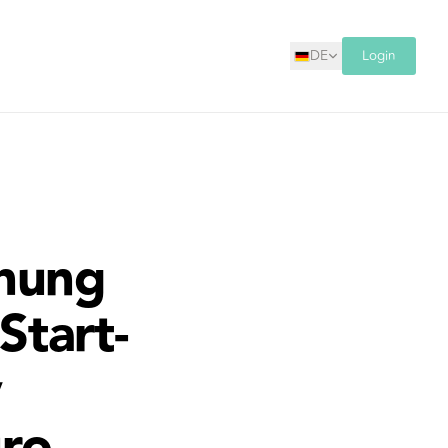
DE
Login
öhung
Start-
y