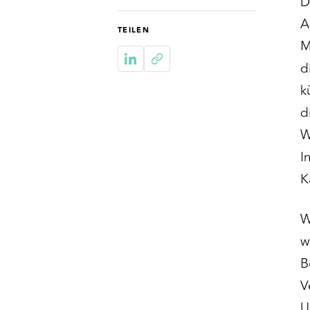
D
A
TEILEN
M
d
k
d
W
I
K
W
w
B
V
U