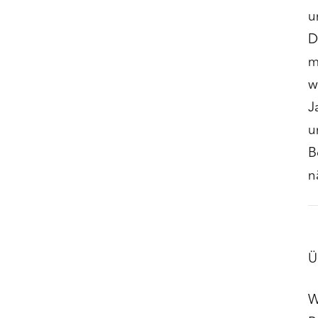
u
D
m
w
J
u
B
n
Ü
W