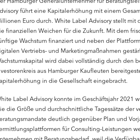
er Hamburger Generalunternehmer für Beratungslei
dvisory führt eine Kapitalerhöhung mit einem Gesa
illionen Euro durch. White Label Advisory stellt mit
ie finanziellen Weichen für die Zukunft. Mit dem fris
ünftige Wachstum finanziert und neben der Plattform
igitalen Vertriebs- und Marketingmaßnahmen gestär
achstumskapital wird dabei vollständig durch den 
nvestorenkreis aus Hamburger Kaufleuten bereitgest
apitalerhöhung in die Gesellschaft eingebracht.
hite Label Advisory konnte im Geschäftsjahr 2021 
ie die Größe und durchschnittliche Tagessätze der v
eratungsmandate deutlich gegenüber Plan und Vorja
ermittlungsplattformen für Consulting-Leistungen w
nternehmen mit Beratungsbedarf, weil die Verfügbar