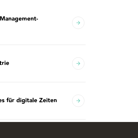
d Management-
trie
s für digitale Zeiten