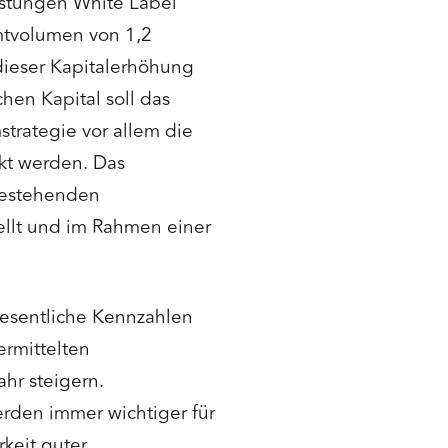
stungen White Label
mtvolumen von 1,2
 dieser Kapitalerhöhung
chen Kapital soll das
strategie vor allem die
kt werden. Das
bestehenden
ellt und im Rahmen einer
wesentliche Kennzahlen
ermittelten
hr steigern.
erden immer wichtiger für
keit guter