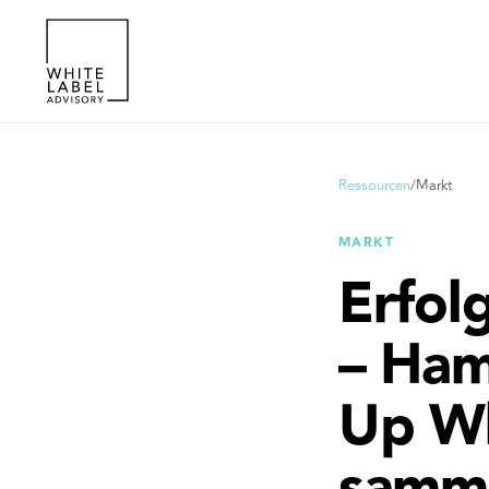
Ressourcen
/
Markt
MARKT
Erfol
– Ham
Up Wh