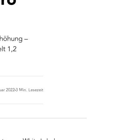
uro
rhöhung –
lt 1,2
uar 2022
3
Min. Lesezeit