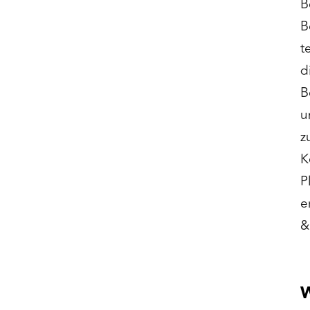
B
B
t
d
B
u
z
K
P
e
&
W