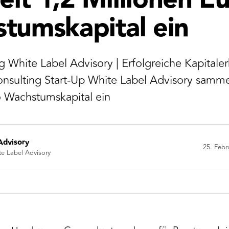
lt 1,2 Millionen E
tumskapital ein
 White Label Advisory | Erfolgreiche Kapitale
sulting Start-Up White Label Advisory samme
o Wachstumskapital ein
Advisory
25. Febr
te Label Advisory