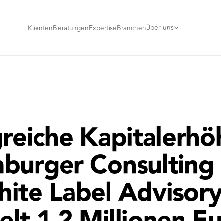
Über uns
Klienten
Beratungen
Expertise
Branchen
greiche Kapitalerh
burger Consulting 
ite Label Advisor