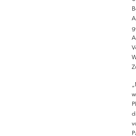
B
A
g
A
V
W
Z
„
w
P
d
v
P