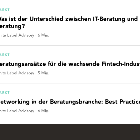
ARKT
as ist der Unterschied zwischen IT-Beratung un
eratung?
ite Label Advisory
·
6
Min.
ARKT
eratungsansätze für die wachsende Fintech-Indus
ite Label Advisory
·
5
Min.
ARKT
etworking in der Beratungsbranche: Best Practice
ite Label Advisory
·
6
Min.