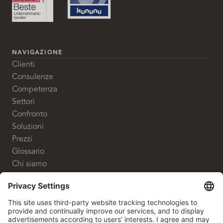
NAVIGAZIONE
Clienti
Consulenze
Competenza
Settori
Confronto
Soluzioni
Prezzi
Glossario
Chi siamo
CONTATTO
White Label Advisory GmbH
Shanghaiallee 9