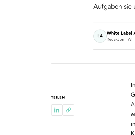
Aufgaben sie 
White Label 
LA
Redaktion · Whi
I
G
TEILEN
A
e
i
K