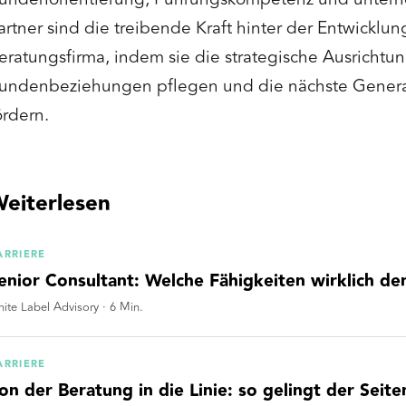
artner sind die treibende Kraft hinter der Entwicklu
eratungsfirma, indem sie die strategische Ausrichtu
undenbeziehungen pflegen und die nächste Genera
ördern.
eiterlesen
ARRIERE
enior Consultant: Welche Fähigkeiten wirklich d
ite Label Advisory
·
6
Min.
ARRIERE
on der Beratung in die Linie: so gelingt der Seit