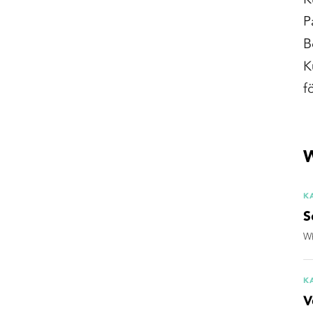
P
B
K
f
W
K
S
Wh
K
V