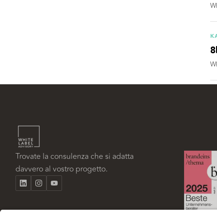
Wh
K
8
Wh
Trovate la consulenza che si adatta
davvero al vostro progetto.