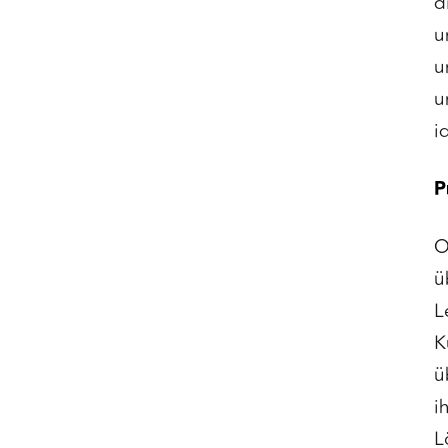
d
u
u
u
i
P
O
ü
L
K
ü
i
L