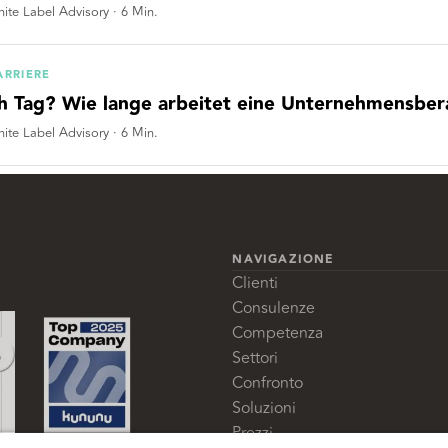
ite Label Advisory
·
6
Min.
ARRIERE
h Tag? Wie lange arbeitet eine Unternehmensbe
ite Label Advisory
·
6
Min.
NAVIGAZIONE
Clienti
Consulenze
Competenza
Settori
Confronto
Soluzioni
Prezzi