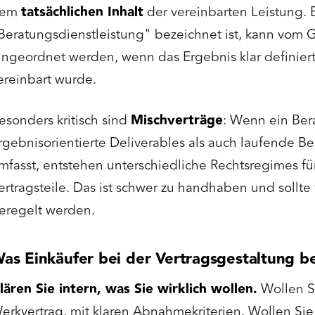
dem
tatsächlichen Inhalt
der vereinbarten Leistung. E
Beratungsdienstleistung" bezeichnet ist, kann vom G
ingeordnet werden, wenn das Ergebnis klar definiert
ereinbart wurde.
esonders kritisch sind
Mischverträge
: Wenn ein Ber
rgebnisorientierte Deliverables als auch laufende B
mfasst, entstehen unterschiedliche Rechtsregimes fü
ertragsteile. Das ist schwer zu handhaben und sollte v
eregelt werden.
as Einkäufer bei der Vertragsgestaltung be
lären Sie intern, was Sie wirklich wollen.
Wollen S
erkvertrag, mit klaren Abnahmekriterien. Wollen Si