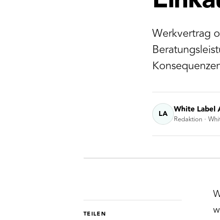
Einkä
Werkvertrag od
Beratungsleis
Konsequenzen 
White Label 
LA
Redaktion · Whi
W
w
TEILEN