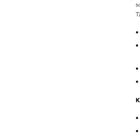
s
T
K