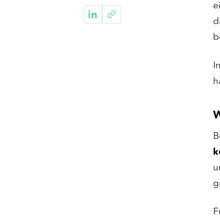
e
d
b
I
h
W
B
k
u
g
F