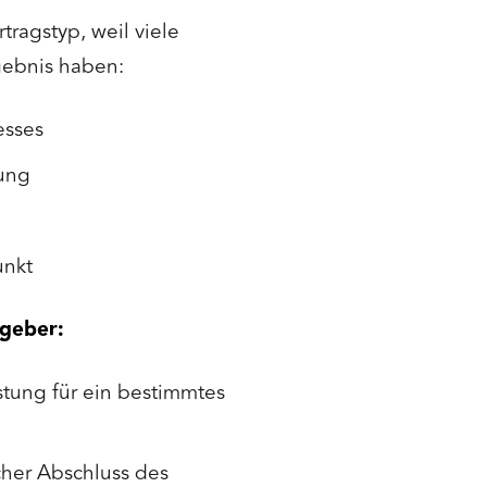
tragstyp, weil viele
gebnis haben:
esses
ung
unkt
ggeber:
tung für ein bestimmtes
cher Abschluss des