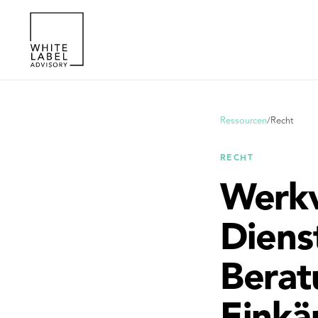
Ressourcen
/
Recht
RECHT
Werkv
Diens
Berat