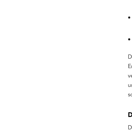
D
E
v
u
s
D
D