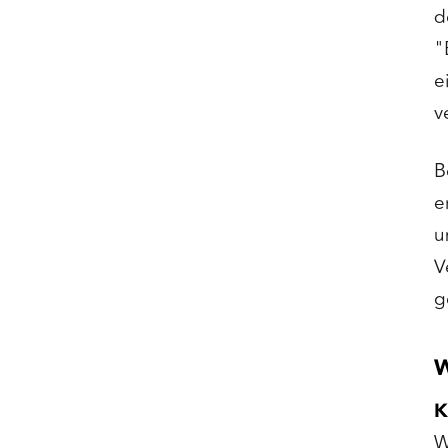
"
e
v
B
e
u
V
g
W
K
W