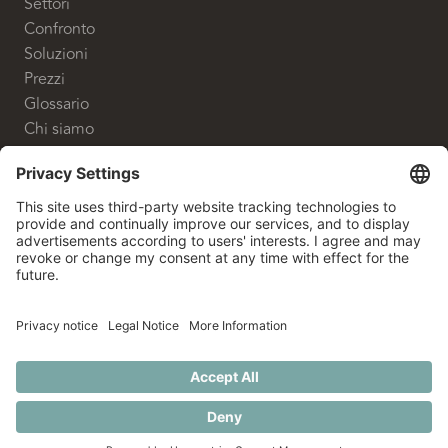
Settori
Confronto
Soluzioni
Prezzi
Glossario
Chi siamo
CONTATTO
White Label Advisory GmbH
Shanghaiallee 9
20457 Hamburg
+49 40 524 700 80
info@whitelabeladvisory.de
© 2026 White Label Advisory. Alle Rechte vorbehalten.
NOTE
TUTELA DEI
CODICE
TERMINI
|
|
|
|
PRIVACY
LEGALI
SEGNALANTI
ETICO
ADVISOR