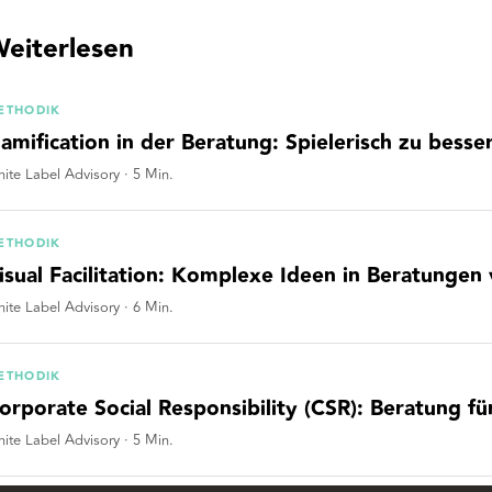
eiterlesen
ETHODIK
amification in der Beratung: Spielerisch zu bess
ite Label Advisory
·
5
Min.
ETHODIK
isual Facilitation: Komplexe Ideen in Beratungen
ite Label Advisory
·
6
Min.
ETHODIK
orporate Social Responsibility (CSR): Beratung f
ite Label Advisory
·
5
Min.