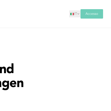
IT
Accesso
end
ngen