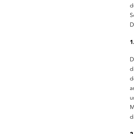
d
S
D
1
D
d
d
a
u
M
d