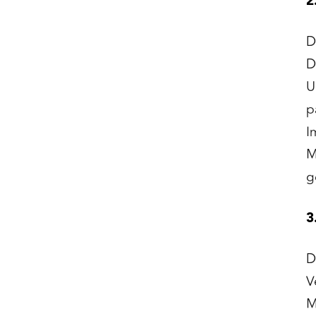
2
D
D
U
p
I
M
g
3
D
V
M