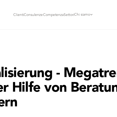
Chi siamo
Clienti
Consulenze
Competenza
Settori
alisierung - Megatr
er Hilfe von Beratu
ern