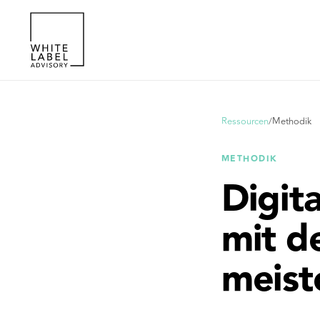
Ressourcen
/
Methodik
METHODIK
Digit
mit d
meist