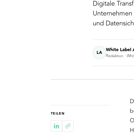
Digitale Tran
Unternehmen 
und Datensiche
White Label 
LA
Redaktion · Whi
D
b
TEILEN
O
H