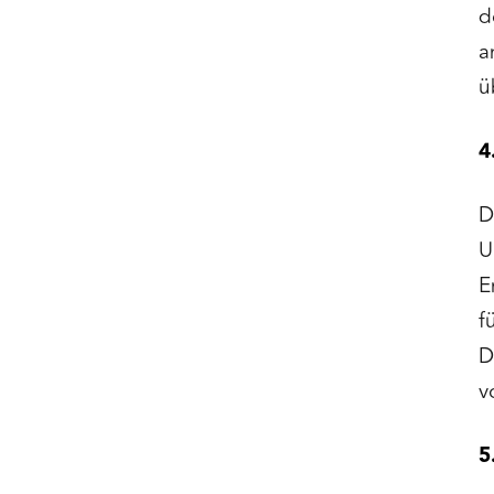
d
a
ü
4
D
U
E
f
D
v
5