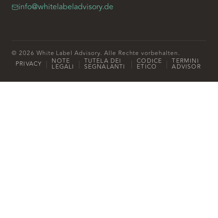
info@whitelabeladvisory.de
© 2026 White Label Advisory. Alle Rechte vorbehalten.
NOTE
TUTELA DEI
CODICE
TERMINI
|
|
|
|
PRIVACY
LEGALI
SEGNALANTI
ETICO
ADVISOR