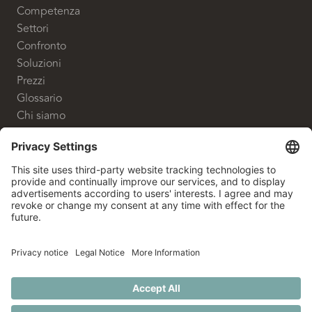
Competenza
Settori
Confronto
Soluzioni
Prezzi
Glossario
Chi siamo
CONTATTO
White Label Advisory GmbH
Shanghaiallee 9
20457 Hamburg
+49 40 524 700 80
info@whitelabeladvisory.de