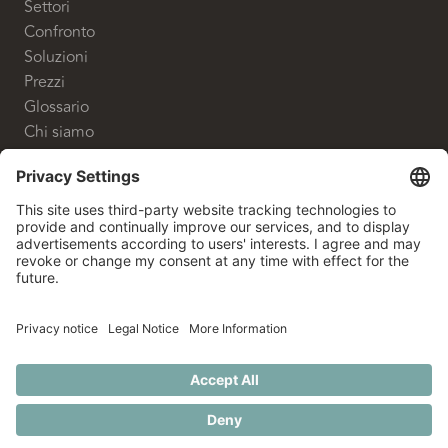
Settori
Confronto
Soluzioni
Prezzi
Glossario
Chi siamo
CONTATTO
White Label Advisory GmbH
Shanghaiallee 9
20457 Hamburg
+49 40 524 700 80
info@whitelabeladvisory.de
© 2026 White Label Advisory. Alle Rechte vorbehalten.
NOTE
TUTELA DEI
CODICE
TERMINI
|
|
|
|
PRIVACY
LEGALI
SEGNALANTI
ETICO
ADVISOR