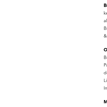
B
k
a
B
&
O
B
P
d
L
I
M