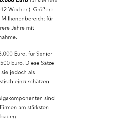
00.000 Euro
für kleinere
8–12 Wochen). Größere
 Millionenbereich; für
ere Jahre mit
snahme.
8.000 Euro, für Senior
500 Euro. Diese Sätze
sie jedoch als
tisch einzuschätzen.
Erfolgskomponenten sind
 Firmen am stärksten
ubauen.