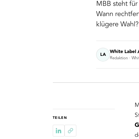
MBB steht für
Wann rechtfert
klügere Wahl?
White Label 
LA
Redaktion · Whi
M
S
TEILEN
G
d