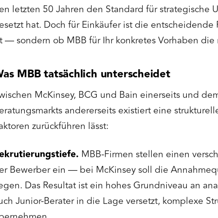
en letzten 50 Jahren den Standard für strategisch
esetzt hat. Doch für Einkäufer ist die entscheidende
st — sondern ob MBB für Ihr konkretes Vorhaben die r
as MBB tatsächlich unterscheidet
wischen McKinsey, BCG und Bain einerseits und dem
eratungsmarkts andererseits existiert eine strukturell
aktoren zurückführen lässt:
ekrutierungstiefe.
MBB-Firmen stellen einen versch
er Bewerber ein — bei McKinsey soll die Annahmequ
iegen. Das Resultat ist ein hohes Grundniveau an an
uch Junior-Berater in die Lage versetzt, komplexe S
bernehmen.