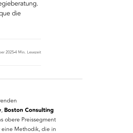
egieberatung.
ique die
ber 2025
4
Min. Lesezeit
hrenden
y
,
Boston Consulting
das obere Preissegment
 eine Methodik, die in