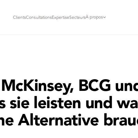
À propos
Clients
Consultations
Expertise
Secteurs
McKinsey, BCG und
 sie leisten und w
ine Alternative bra