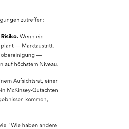
gungen zutreffen:
Risiko.
Wenn ein
lant — Marktaustritt,
oliobereinigung —
cen auf höchstem Niveau.
em Aufsichtsrat, einer
ein McKinsey-Gutachten
Ergebnissen kommen,
wie "Wie haben andere