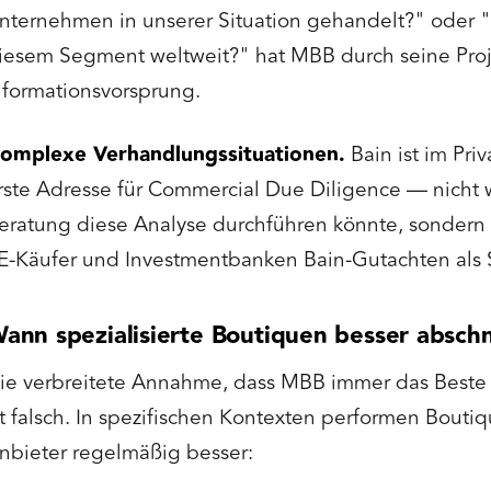
nternehmen in unserer Situation gehandelt?" oder "W
iesem Segment weltweit?" hat MBB durch seine Proje
nformationsvorsprung.
omplexe Verhandlungssituationen.
Bain ist im Pri
rste Adresse für Commercial Due Diligence — nicht 
eratung diese Analyse durchführen könnte, sondern 
E-Käufer und Investmentbanken Bain-Gutachten als S
ann spezialisierte Boutiquen besser absch
ie verbreitete Annahme, dass MBB immer das Beste is
st falsch. In spezifischen Kontexten performen Bouti
nbieter regelmäßig besser: