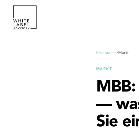
Ressourcen
/
Markt
MARKT
MBB: 
— was
Sie e