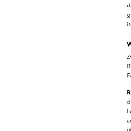
d
g
i
W
Z
B
F
R
d
l
a
ü