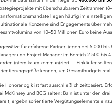
BB-Mandate starten in der Regel ab
400.000 bis 5
trategieprojekte mit überschaubarem Zeitrahmen (
ransformationsmandate liegen häufig im einstelligen
ultinationale Konzerne sind Engagements über mehr
esamtvolumina von 10–50 Millionen Euro keine Au
agessätze für erfahrene Partner liegen bei 5.000 bis 
anager und Project Manager im Bereich 2.500 bis 4.
erden intern kaum kommuniziert — Einkäufer sollten 
rientierungsgröße kennen, um Gesamtbudgets realis
ie Honorarlogik ist fast ausschließlich zeitbasiert. 
ei McKinsey und BCG selten; Bain ist unter den drei
ereit, ergebnisorientierte Vergütungselemente einz