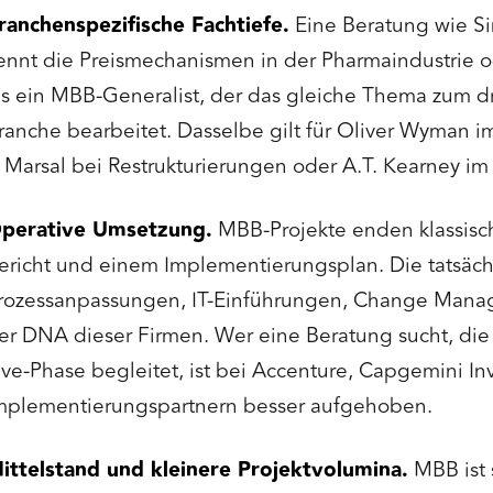
ranchenspezifische Fachtiefe.
Eine Beratung wie Si
ennt die Preismechanismen in der Pharmaindustrie o
ls ein MBB-Generalist, der das gleiche Thema zum dr
ranche bearbeitet. Dasselbe gilt für Oliver Wyman i
 Marsal bei Restrukturierungen oder A.T. Kearney i
perative Umsetzung.
MBB-Projekte enden klassisc
ericht und einem Implementierungsplan. Die tatsä
rozessanpassungen, IT-Einführungen, Change Manag
er DNA dieser Firmen. Wer eine Beratung sucht, die 
ive-Phase begleitet, ist bei Accenture, Capgemini Inv
mplementierungspartnern besser aufgehoben.
ittelstand und kleinere Projektvolumina.
MBB ist 