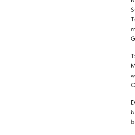
M
S
T
m
G
T
M
w
O
D
b
b