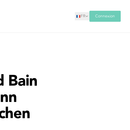
FR
Connexion
 Bain
ann
uchen