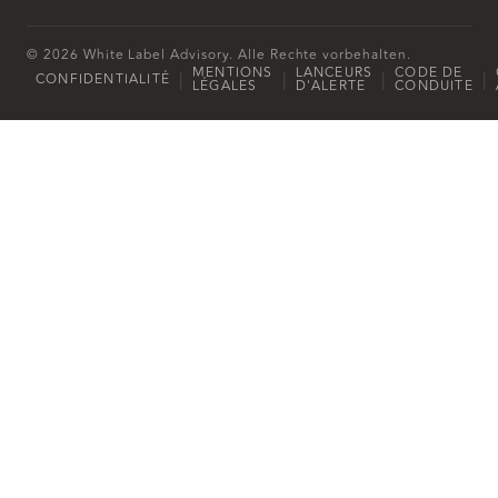
© 2026 White Label Advisory. Alle Rechte vorbehalten.
MENTIONS
LANCEURS
CODE DE
|
|
|
|
CONFIDENTIALITÉ
LÉGALES
D'ALERTE
CONDUITE