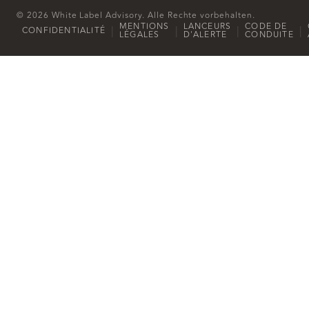
© 2026 White Label Advisory. Alle Rechte vorbehalten.
MENTIONS
LANCEURS
CODE DE
|
|
|
|
CONFIDENTIALITÉ
LÉGALES
D'ALERTE
CONDUITE