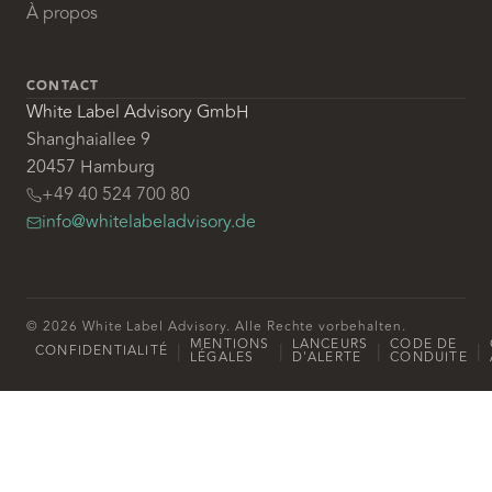
À propos
CONTACT
White Label Advisory GmbH
Shanghaiallee 9
20457 Hamburg
+49 40 524 700 80
info@whitelabeladvisory.de
© 2026 White Label Advisory. Alle Rechte vorbehalten.
MENTIONS
LANCEURS
CODE DE
|
|
|
|
CONFIDENTIALITÉ
LÉGALES
D'ALERTE
CONDUITE