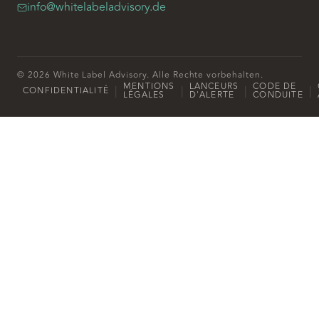
info@whitelabeladvisory.de
© 2026 White Label Advisory. Alle Rechte vorbehalten.
MENTIONS
LANCEURS
CODE DE
|
|
|
|
CONFIDENTIALITÉ
LÉGALES
D'ALERTE
CONDUITE