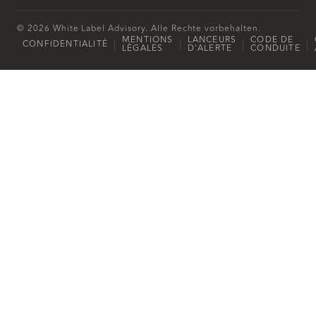
© 2026 White Label Advisory. Alle Rechte vorbehalten.
MENTIONS
LANCEURS
CODE DE
|
|
|
|
CONFIDENTIALITÉ
LÉGALES
D'ALERTE
CONDUITE