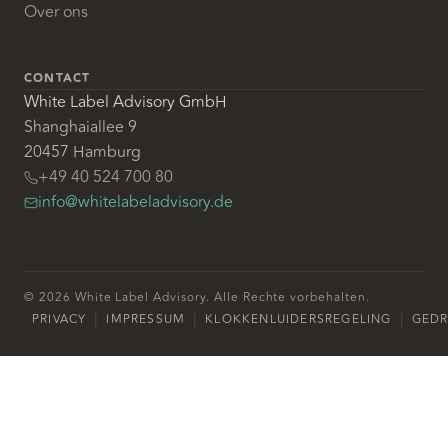
Over ons
CONTACT
White Label Advisory GmbH
Shanghaiallee 9
20457 Hamburg
+49 40 524 700 80
info@whitelabeladvisory.de
© 2026 White Label Advisory. Alle Rechte vorbehalten.
|
|
|
PRIVACY
IMPRESSUM
KLOKKENLUIDERSREGELING
GED