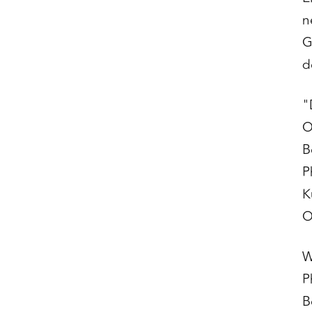
n
G
d
"
O
B
P
K
O
W
P
B