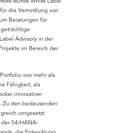
rbes wurde White Label
ür die Vermittlung von
ium Beratungen für
igeträchtige
Label Advisory in der
Projekte im Bereich der
Portfolio von mehr als
e Fähigkeit, als
cker innovativer
t. Zu den bedeutenden
olgreich umgesetzt
 der S4/HANA-
lands, die Entwicklung