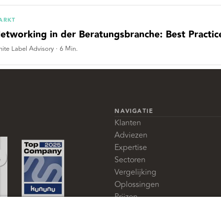
ARKT
etworking in der Beratungsbranche: Best Practice
ite Label Advisory
·
6
Min.
NAVIGATIE
Klanten
Adviezen
Expertise
Sectoren
Vergelijking
Oplossingen
Prijzen
Glossarium