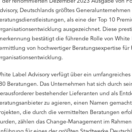
n der renommierten Dezember 2023 Ausgabe von Fo
dvisory, Deutschlands größtes Generalunternehmen f
eratungsdienstleistungen, als eine der Top 10 Prem
rganisationsentwicklung ausgezeichnet. Diese prest
nerkennung bestätigt die führende Rolle von White 
ermittlung von hochwertiger Beratungsexpertise für 
rganisationsentwicklung.
hite Label Advisory verfügt über ein umfangreiches 
80 Beratungen. Das Unternehmen hat sich durch sein
erausforderer bestehender Lieferanten und als Entde
eratungsanbieter zu agieren, einen Namen gemach
rojekten, die durch die vermittelten Beratungen erf
urden, zählen das Change-Management im Rahmen
inführung für eines der größten Stadtwerke Deutsch