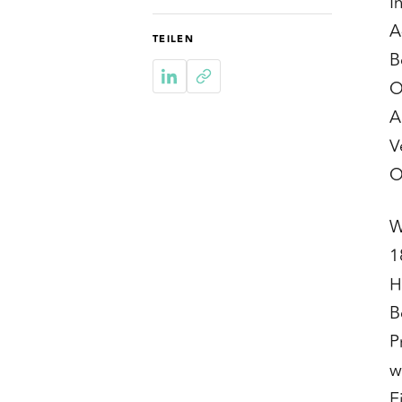
I
A
TEILEN
B
O
A
V
O
W
1
H
B
P
w
E