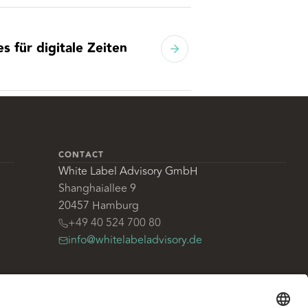
s für digitale Zeiten
CONTACT
White Label Advisory GmbH
Shanghaiallee 9
20457 Hamburg
+49 40 524 700 80
info@whitelabeladvisory.de