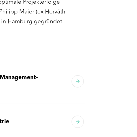
optimale Projekterfolge
Philipp Maier (ex Horváth
) in Hamburg gegründet.
d Management-
trie