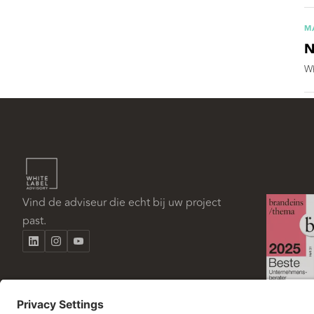
M
N
Wh
Vind de adviseur die echt bij uw project
past.