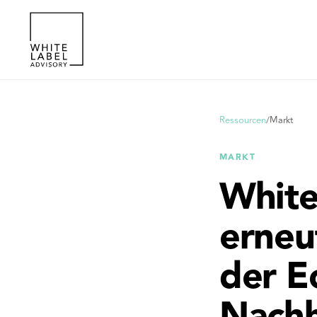
Ressourcen
/
Markt
MARKT
White
erneu
der E