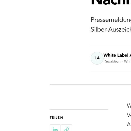
Nachh
Pressemeldung
Silber-Auszei
White Label 
LA
Redaktion · Whi
W
V
TEILEN
A