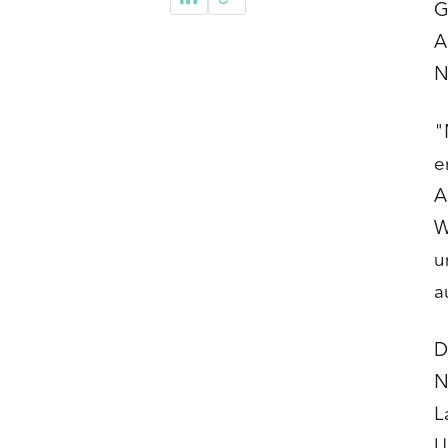
G
A
N
"
e
A
W
u
a
D
N
L
U