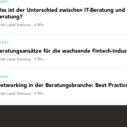
ARKT
as ist der Unterschied zwischen IT-Beratung un
eratung?
ite Label Advisory
·
6
Min.
ARKT
eratungsansätze für die wachsende Fintech-Indus
ite Label Advisory
·
5
Min.
ARKT
etworking in der Beratungsbranche: Best Practice
ite Label Advisory
·
6
Min.