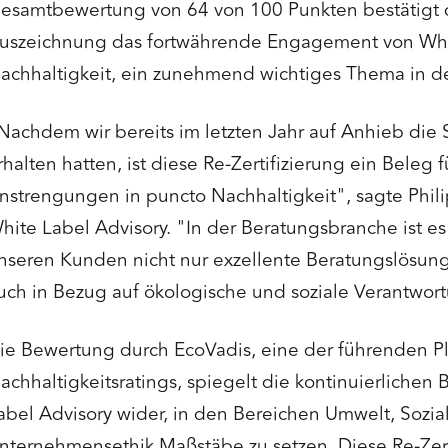
esamtbewertung von 64 von 100 Punkten bestätigt 
uszeichnung das fortwährende Engagement von Whit
achhaltigkeit, ein zunehmend wichtiges Thema in d
Nachdem wir bereits im letzten Jahr auf Anhieb die
rhalten hatten, ist diese Re-Zertifizierung ein Beleg
nstrengungen in puncto Nachhaltigkeit", sagte Phil
hite Label Advisory. "In der Beratungsbranche ist es
nseren Kunden nicht nur exzellente Beratungslösun
uch in Bezug auf ökologische und soziale Verantwor
ie Bewertung durch EcoVadis, eine der führenden Pl
achhaltigkeitsratings, spiegelt die kontinuierlich
abel Advisory wider, in den Bereichen Umwelt, Sozia
nternehmensethik Maßstäbe zu setzen. Diese Re-Zerti