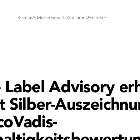
Over ons
Klanten
Adviezen
Expertise
Sectoren
 Label Advisory erh
t Silber-Auszeichnu
coVadis-